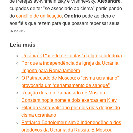
de Perejaslav-Khmelnitsky e Vishnevsky,
Alexandre
,
culpados de ter "se associado ao cisma" participando
do
concílio de unificação
.
Onofrio
pede ao clero e
aos fiéis que rezem para que possam repensar seus
passos.
Leia mais
Ucrânia. O “acerto de contas” da Igreja ortodoxa
Por que a independência da Igreja da Ucrânia
importa para Roma também
O Patriarcado de Moscou: o “cisma ucraniano”
provocaria um “derramamento de sangue”
Reação dura do Patriarcado de Moscou.
Constantinopla nomeia dois exarcas em Kiev
Hilarion visita Vaticano por dois dias depois do
cisma ucraniano
Patriarca Bartolomeuː sim à independência dos
ortodoxos da Ucrânia da Rússia. E Moscou