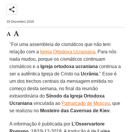
share
19 Dezembro 2018
"Foi uma assembleia de cismáticos que não tem
relação com a
Igreja Ortodoxa Ucraniana
. Para nós
nada mudou, porque os cismáticos continuam
cismáticos e a
Igreja ortodoxa ucraniana
continua a
ser a autêntica Igreja de Cristo na
Ucrânia
." Esse é
um dos trechos centrais da mensagem emitida no
começo desta semana, no final da reunião
extraordinária do
Sínodo da Igreja Ortodoxa
Ucraniana
vinculada ao
Patriarcado de Moscou
, que
se realizou no
Mosteiro das Cavernas de Kiev
.
A informação é publicada por
L’Osservartore
Romano
, 18/19-12-2018. A tradução é de
Luisa