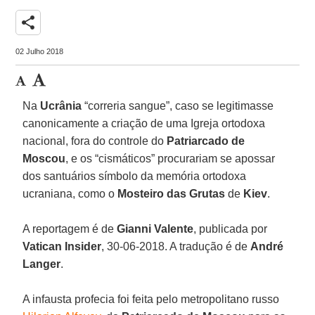
share
02 Julho 2018
Na
Ucrânia
“correria sangue”, caso se legitimasse
canonicamente a criação de uma Igreja ortodoxa
nacional, fora do controle do
Patriarcado de
Moscou
, e os “cismáticos” procurariam se apossar
dos santuários símbolo da memória ortodoxa
ucraniana, como o
Mosteiro das Grutas
de
Kiev
.
A reportagem é de
Gianni Valente
, publicada por
Vatican Insider
, 30-06-2018. A tradução é de
André
Langer
.
A infausta profecia foi feita pelo metropolitano russo