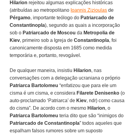
Hilarion
rejeitou algumas explicações históricas
(atribuídas ao metropolitano
Ioannis Zizioulas
de
Pérgamo
, importante teólogo do
Patriarcado de
Constantinopla
), segundo as quais a incorporação
sob o
Patriarcado de Moscou
da
Metropolia de
Kiev
, primeiro sob a Igreja de
Constantinopla
, foi
canonicamente disposta em 1685 como medida
temporária e, portanto, revogável.
De qualquer maneira, insistiu
Hilarion
, nas
conversações com a delegação ucraniana o próprio
Patriarca Bartolomeu
“enfatizou que para ele um
cisma é um cisma, e considera
Filarete Denisenko
(o
auto-proclamado ‘Patriarca’ de
Kiev
, ndr) como causa
do cisma”. De acordo com o mesmo
Hilarion
, o
Patriarca Bartolomeu
teria dito que são “inimigos do
Patriarcado de Constantinopla
” todos aqueles que
espalham falsos rumores sobre um suposto