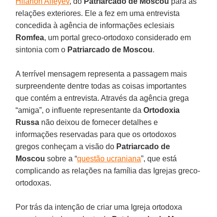
Hilarion Alfeyev
, do
Patriarcado de Moscou
para as
relações exteriores. Ele a fez em uma entrevista
concedida à agência de informações eclesiais
Romfea
, um portal greco-ortodoxo considerado em
sintonia com o
Patriarcado de Moscou
.
A terrível mensagem representa a passagem mais
surpreendente dentre todas as coisas importantes
que contém a entrevista. Através da agência grega
“amiga”, o influente representante da
Ortodoxia
Russa
não deixou de fornecer detalhes e
informações reservadas para que os ortodoxos
gregos conheçam a visão do
Patriarcado de
Moscou
sobre a “
questão ucraniana
”, que está
complicando as relações na família das Igrejas greco-
ortodoxas.
Por trás da intenção de criar uma Igreja ortodoxa