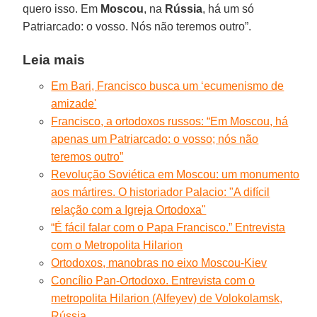
quero isso. Em
Moscou
, na
Rússia
, há um só
Patriarcado: o vosso. Nós não teremos outro”.
Leia mais
Em Bari, Francisco busca um ‘ecumenismo de
amizade'
Francisco, a ortodoxos russos: “Em Moscou, há
apenas um Patriarcado: o vosso; nós não
teremos outro”
Revolução Soviética em Moscou: um monumento
aos mártires. O historiador Palacio: "A difícil
relação com a Igreja Ortodoxa"
“É fácil falar com o Papa Francisco.” Entrevista
com o Metropolita Hilarion
Ortodoxos, manobras no eixo Moscou-Kiev
Concílio Pan-Ortodoxo. Entrevista com o
metropolita Hilarion (Alfeyev) de Volokolamsk,
Rússia