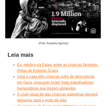
(Foto: Anadolu Agency)
Leia mais
Eu, médico na Faixa, entre as crianças famintas.
Artigo de Roberto Scaini
Uma a cada três crianças sofre de desnutrição
em Gaza, enquanto Israel mata trabalhadores
humanitários que trazem alimentos
A cruel situação das crianças palestinas deixará
sequelas para o resto da vida