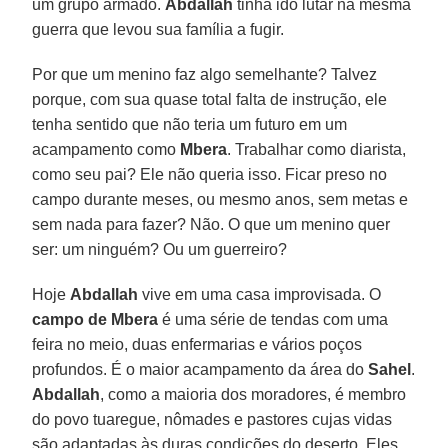
um grupo armado.
Abdallah
tinha ido lutar na mesma
guerra que levou sua família a fugir.
Por que um menino faz algo semelhante? Talvez
porque, com sua quase total falta de instrução, ele
tenha sentido que não teria um futuro em um
acampamento como
Mbera
. Trabalhar como diarista,
como seu pai? Ele não queria isso. Ficar preso no
campo durante meses, ou mesmo anos, sem metas e
sem nada para fazer? Não. O que um menino quer
ser: um ninguém? Ou um guerreiro?
Hoje
Abdallah
vive em uma casa improvisada. O
campo de Mbera
é uma série de tendas com uma
feira no meio, duas enfermarias e vários poços
profundos. É o maior acampamento da área do
Sahel
.
Abdallah
, como a maioria dos moradores, é membro
do povo tuaregue, nômades e pastores cujas vidas
são adaptadas às duras condições do deserto. Eles