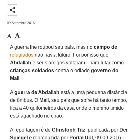
share
09 Setembro 2016
A guerra lhe roubou seu país, mas no
campo de
refugiados
não havia futuro. Foi por isso que
Abdallah
e seus amigos voltaram --para lutar como
crianças-soldados
contra o odiado
governo do
Mali
.
A
guerra de Abdallah
está a uma pequena distância
de ônibus. O
Mali
, seu país que sofre há tanto tempo,
fica a 40 quilômetros da casa onde o menino tímido
está agachado no chão.
A reportagem é de
Christoph Titz
, publicada por
Der
Spiegel
e reproduzida por
Portal Uol
, 09-09-2016.