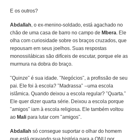
E os outros?
Abdallah
, o ex-menino-soldado, está agachado no
chão de uma casa de barro no campo de
Mbera
. Ele
olha com curiosidade sobre os braços cruzados, que
repousam em seus joelhos. Suas respostas
monossilábicas são difíceis de escutar, porque ele as
murmura na dobra do braço.
"Quinze" é sua idade. "Negócios", a profissão de seu
pai. Ele foi à escola? "Madrassa" --uma escola
islâmica. Quando deixou a escola regular? "Quarta."
Ele quer dizer quarta série. Deixou a escola porque
"amigos" iam à escola religiosa. Ele também voltou
ao
Mali
para lutar com "amigos".
Abdallah
só consegue suportar o olhar do homem
que está gravando sua história para a ONU por