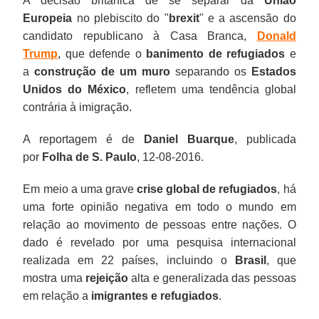
A decisão britânica de se separar da
União
Europeia
no plebiscito do "
brexit
" e a ascensão do
candidato republicano à Casa Branca,
Donald
Trump
, que defende o
banimento de refugiados
e
a
construção de um muro
separando os
Estados
Unidos do México
, refletem uma tendência global
contrária à imigração.
A reportagem é de
Daniel Buarque
, publicada
por
Folha de S. Paulo
, 12-08-2016.
Em meio a uma grave
crise global de refugiados
, há
uma forte opinião negativa em todo o mundo em
relação ao movimento de pessoas entre nações. O
dado é revelado por uma pesquisa internacional
realizada em 22 países, incluindo o
Brasil
, que
mostra uma
rejeição
alta e generalizada das pessoas
em relação a
imigrantes e refugiados
.