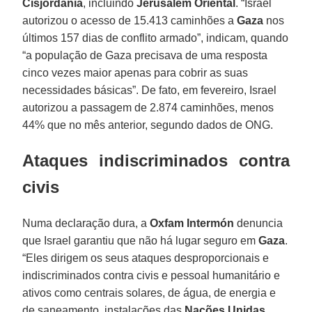
Cisjordânia
, incluindo
Jerusalém Oriental
. “Israel
autorizou o acesso de 15.413 caminhões a
Gaza
nos
últimos 157 dias de conflito armado”, indicam, quando
“a população de Gaza precisava de uma resposta
cinco vezes maior apenas para cobrir as suas
necessidades básicas”. De fato, em fevereiro, Israel
autorizou a passagem de 2.874 caminhões, menos
44% que no mês anterior, segundo dados de ONG.
Ataques indiscriminados contra
civis
Numa declaração dura, a
Oxfam Intermón
denuncia
que Israel garantiu que não há lugar seguro em
Gaza
.
“Eles dirigem os seus ataques desproporcionais e
indiscriminados contra civis e pessoal humanitário e
ativos como centrais solares, de água, de energia e
de saneamento, instalações das
Nações Unidas
,