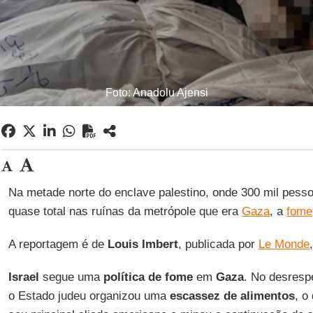
Foto: Anadolu Ajensi
Na metade norte do enclave palestino, onde 300 mil pes
quase total nas ruínas da metrópole que era
Gaza
, a
fome
A reportagem é de
Louis Imbert
, publicada por
Le Monde
Israel
segue uma
política de fome
em
Gaza
. No desrespe
o Estado judeu organizou uma
escassez de alimentos
, o