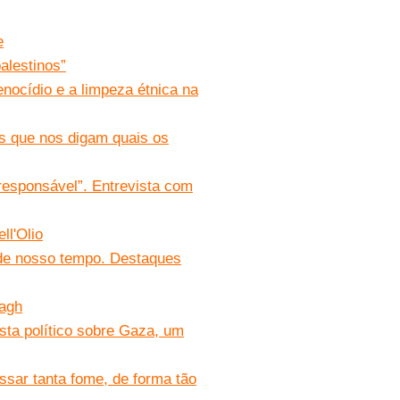
e
alestinos”
enocídio e a limpeza étnica na
s que nos digam quais os
responsável”. Entrevista com
ll'Olio
 de nosso tempo. Destaques
bagh
ista político sobre Gaza, um
ssar tanta fome, de forma tão