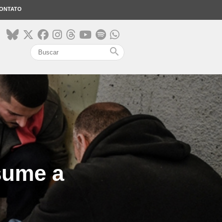
ONTATO
search
ssume a