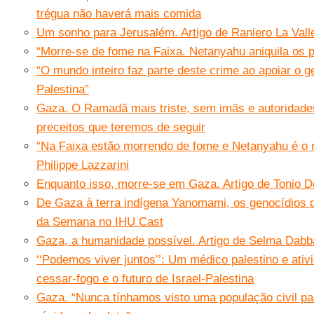
trégua não haverá mais comida
Um sonho para Jerusalém. Artigo de Raniero La Vall
“Morre-se de fome na Faixa. Netanyahu aniquila os p
“O mundo inteiro faz parte deste crime ao apoiar o g
Palestina”
Gaza. O Ramadã mais triste, sem imãs e autoridade
preceitos que teremos de seguir
“Na Faixa estão morrendo de fome e Netanyahu é o 
Philippe Lazzarini
Enquanto isso, morre-se em Gaza. Artigo de Tonio De
De Gaza à terra indígena Yanomami, os genocídios
da Semana no IHU Cast
Gaza, a humanidade possível. Artigo de Selma Dab
‘‘Podemos viver juntos’’: Um médico palestino e ativ
cessar-fogo e o futuro de Israel-Palestina
Gaza. “Nunca tínhamos visto uma população civil pa