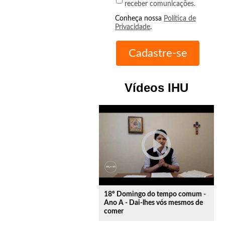
receber comunicações.
Conheça nossa
Política de
Privacidade
.
Vídeos IHU
play_circle_outline
18º Domingo do tempo comum -
Ano A - Dai-lhes vós mesmos de
comer