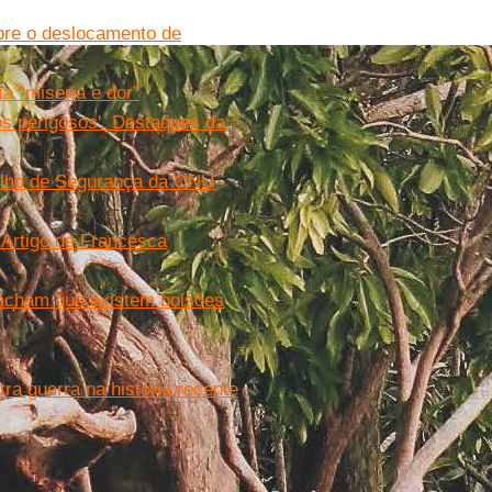
obre o deslocamento de
a “miséria e dor”
s perigosos'. Destaques da
elho de Segurança da ONU
 Artigo de Francesca
 acham que existem bolsões
tra guerra na história recente