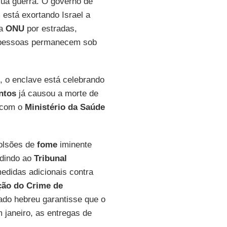
sua guerra. O governo de
está exortando Israel a
da
ONU
por estradas,
l pessoas permanecem sob
, o enclave está celebrando
entos
já causou a morte de
 com o
Ministério da Saúde
bolsões de
fome
iminente
dindo ao
Tribunal
didas adicionais contra
ção do Crime de
ado hebreu garantisse que o
m janeiro, as entregas de