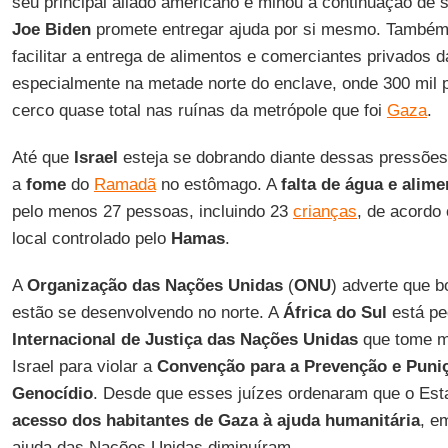
seu principal aliado americano e minou a continuação de 
Joe Biden
promete entregar ajuda por si mesmo. Também 
facilitar a entrega de alimentos e comerciantes privados 
especialmente na metade norte do enclave, onde 300 mi
cerco quase total nas ruínas da metrópole que foi
Gaza
.
Até que
Israel
esteja se dobrando diante dessas pressões
a
fome
do
Ramadã
no estômago. A
falta de água e alim
pelo menos 27 pessoas, incluindo 23
crianças
, de acordo
local controlado pelo
Hamas
.
A
Organização das Nações Unidas
(
ONU
) adverte que 
estão se desenvolvendo no norte. A
África do Sul
está pe
Internacional de Justiça das Nações Unidas
que tome me
Israel para violar a
Convenção para a Prevenção e Puni
Genocídio
. Desde que esses juízes ordenaram que o Est
acesso dos habitantes de Gaza à ajuda humanitária
, e
ajuda das Nações Unidas diminuíram.