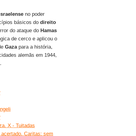
 israelense
no poder
ncípios básicos do
direito
orror do ataque do
Hamas
gica de cerco e aplicou o
de
Gaza
para a história,
cidades alemãs em 1944,
.
?
ngeli
?
. X - Tuitadas
 acertado. Caritas: sem