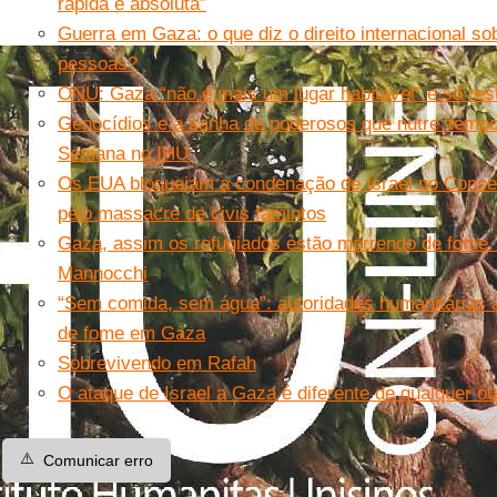
rápida e absoluta”
Guerra em Gaza: o que diz o direito internacional s
pessoas?
ONU: Gaza “não é mais um lugar habitável” e só rest
Genocídios e a sanha de poderosos que nutre 'tempo
Semana no IHU
Os EUA bloqueiam a condenação de Israel no Cons
pelo massacre de civis famintos
Gaza, assim os refugiados estão morrendo de fome.
Mannocchi
“Sem comida, sem água”: autoridades humanitárias
de fome em Gaza
Sobrevivendo em Rafah
O ataque de Israel a Gaza é diferente de qualquer ou
⚠️
Comunicar erro