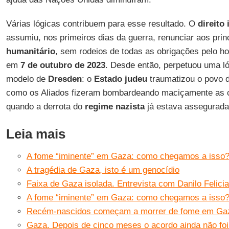
Várias lógicas contribuem para esse resultado. O
direito
assumiu, nos primeiros dias da guerra, renunciar aos pri
humanitário
, sem rodeios de todas as obrigações pelo h
em
7 de outubro de 2023
. Desde então, perpetuou uma ló
modelo de
Dresden
: o
Estado judeu
traumatizou o povo 
como os Aliados fizeram bombardeando maciçamente as 
quando a derrota do
regime nazista
já estava assegurada
Leia mais
A fome “iminente” em Gaza: como chegamos a isso
A tragédia de Gaza, isto é um genocídio
Faixa de Gaza isolada. Entrevista com Danilo Felicia
A fome “iminente” em Gaza: como chegamos a isso
Recém-nascidos começam a morrer de fome em Gaza
Gaza. Depois de cinco meses o acordo ainda não foi