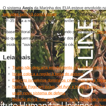
O sistema
Aegis
da Marinha dos EUA esteve envolvido na
lançados pelo Irã contra Israel
, enquanto o Pentágono est
e F-35 para a região, além dos 30 aviões-tanque já envi
A base eleitoral de
Trump
, começando pelos aliados
Stev
não quer guerra, mas o embaixador dos EUA em Israel,
M
presidente "ouvirá a voz de Deus do céu" para agir.
Leia mais
Trump não descarta envolvimento no conflito entre Is
Israel coloca a região à beira do abismo
Exército israelense domina os céus, mas parar fogu
Noite de Fogo em Israel, Tel Aviv e Haifa: 8 mortos.
usam novo sistema de defesa
Reação do Irã "não terá limites" após ataque de Isr
Ataque duplo, defesas desarmadas: operação de Isr