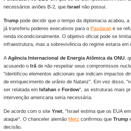
necessários aviões B-2, que
Israel
não possui.
Trump
pode decidir que o tempo da diplomacia acabou, 
já transferiu poderes executivos para o
Pasdaran
e se ref
renda incondicionalmente. O objetivo oficial pode se limita
infraestrutura, mas a sobrevivência do regime estaria em 
A
Agência Internacional de Energia Atômica da ONU
, 
acusando o
Irã
de não respeitar seus compromissos nucl
"identificou elementos adicionais que indicam impactos di
de enriquecimento de urânio de Natanz". Em vez disso, "
ser relatada em
Isfahan
e
Fordow
", as estruturas mais p
intervenção americana seria necessária.
De acordo com o site
Ynet
, "Israel estima que os EUA em
ataque". O chanceler alemão
Merz
confirmou que
Trump
e
decisão.