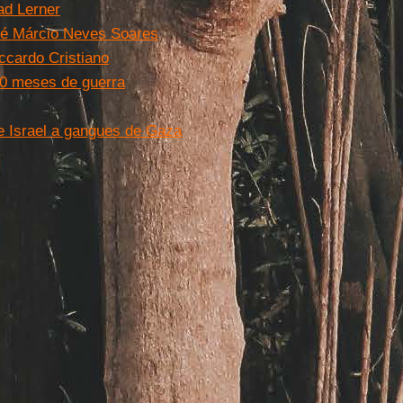
Gad Lerner
dré Márcio Neves Soares
ccardo Cristiano
10 meses de guerra
de Israel a gangues de Gaza