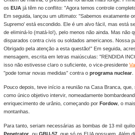
os
EUA
já têm no conflito: "Agora temos controle complet
Em seguida, lançou um ultimato: "Sabemos exatamente o
Supremo' está escondido. Ele é um alvo fácil, mas está s
de eliminá-lo (matá-lo!), pelo menos não ainda. Mas não
disparados contra civis ou soldados americanos. Nossa p
Obrigado pela atenção a esta questão!" Em seguida, acr
mensagem, escrita em letras maiúsculas: "RENDIDA I
isso não estivesse claro o suficiente, o vice-presidente
Va
"pode ​​tomar novas medidas" contra o
programa
nuclear
.
Pouco depois, teve início a reunião na Casa Branca, que,
como único objetivo intervir, nomeadamente bombardeando
enriquecimento de urânio, começando por
Fordow
, o mai
montanhas.
Para tanto, seriam necessárias as bombas de 13 mil quil
Penetrator
, ou
GBU
-
57
, que só os EUA possuem. Além di