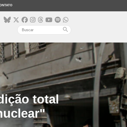
ONTATO
search
ição total
nuclear"