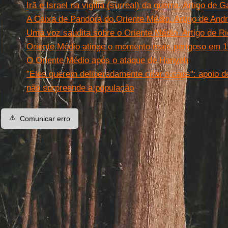
Irã e Israel na vigília (surreal) da guerra. Artigo de 
A Caixa de Pandora do Oriente Médio. Artigo de An
Uma voz saudita sobre o Oriente Médio. Artigo de Ri
Oriente Médio atinge o momento mais perigoso em 
O Oriente Médio após o ataque de Hanyeh
"Eles querem deliberadamente criar o caos": apoio 
não surpreende a população
⚠️
Comunicar erro