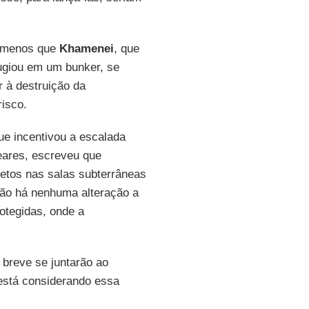
a menos que
Khamenei
, que
ugiou em um bunker, se
r à destruição da
risco.
que incentivou a escalada
eares, escreveu que
retos nas salas subterrâneas
não há nenhuma alteração a
rotegidas, onde a
 breve se juntarão ao
stá considerando essa