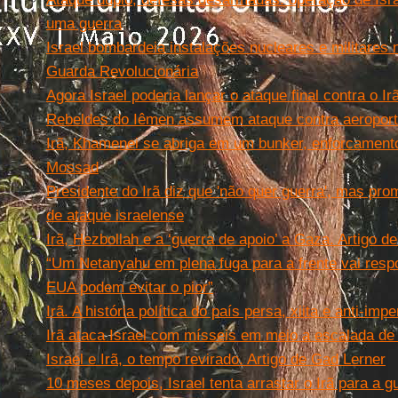
uma guerra
Israel bombardeia instalações nucleares e militares 
Guarda Revolucionária
Agora Israel poderia lançar o ataque final contra o Ir
Rebeldes do Iêmen assumem ataque contra aeroporto
Irã, Khamenei se abriga em um bunker, enforcamento
Mossad
Presidente do Irã diz que 'não quer guerra', mas pr
de ataque israelense
Irã, Hezbollah e a ‘guerra de apoio’ a Gaza. Artigo d
“Um Netanyahu em plena fuga para a frente vai resp
EUA podem evitar o pior”
Irã. A história política do país persa, xiita e anti-impe
Irã ataca Israel com mísseis em meio a escalada de
Israel e Irã, o tempo revirado. Artigo de Gad Lerner
10 meses depois, Israel tenta arrastar o Irã para 