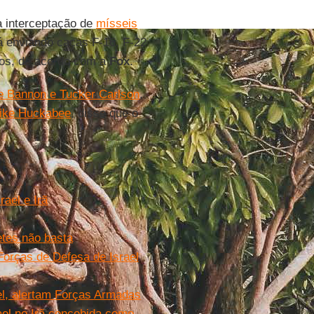
 interceptação de
mísseis
á enviando caças F-16, F-22
ados, de acordo com a
Fox
.
e Bannon e Tucker Carlson
,
ike Huckabee
, disse que o
rael e Irã
etes não basta
 Forças de Defesa de Israel
ael, alertam Forças Armadas
ael no Irã concebida como