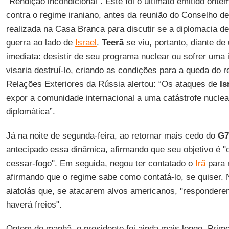
“Rendição incondicional”. Este foi o ultimato emitido onte
contra o regime iraniano, antes da reunião do Conselho d
realizada na Casa Branca para discutir se a diplomacia de
guerra ao lado de
Israel
.
Teerã
se viu, portanto, diante de
imediata: desistir de seu programa nuclear ou sofrer uma
visaria destruí-lo, criando as condições para a queda do 
Relações Exteriores da Rússia alertou: “Os ataques de
Is
expor a comunidade internacional a uma catástrofe nuclea
diplomática”.
Já na noite de segunda-feira, ao retornar mais cedo do
G7
antecipado essa dinâmica, afirmando que seu objetivo é "
cessar-fogo". Em seguida, negou ter contatado o
Irã
para 
afirmando que o regime sabe como contatá-lo, se quiser. N
aiatolás que, se atacarem alvos americanos, "responder
haverá freios".
Ontem de manhã, o presidente foi ainda mais longe. Primei