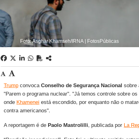
Foto: Asghar Khamseh/IRNA | FotosPúblicas
Trump
convoca
Conselho de Segurança Nacional
sobre 
"Parem o programa nuclear". "Já temos controle sobre o
onde
Khamenei
está escondido, por enquanto não o mata
contra americanos".
A reportagem é de
Paolo
Mastrolilli
, publicada por
La Rep