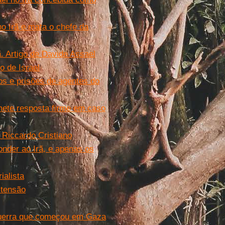
no Irã e mata o chefe da
ã. Artigo de Davide Assael
 de Israel
s e prisões de agentes do
omete resposta firme em caso
e Riccardo Cristiano
onder ao Irã, e apenas os
rialista
 tensão
a guerra que começou em Gaza