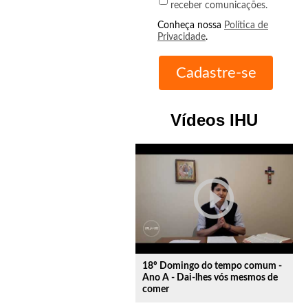
receber comunicações.
Conheça nossa
Política de
Privacidade
.
Vídeos IHU
play_circle_outline
18º Domingo do tempo comum -
Ano A - Dai-lhes vós mesmos de
comer