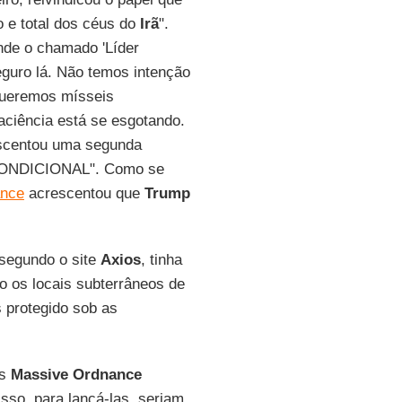
o e total dos céus do
Irã
".
nde o chamado 'Líder
eguro lá. Não temos intenção
 queremos mísseis
aciência está se esgotando.
escentou uma segunda
NCONDICIONAL". Como se
nce
acrescentou que
Trump
 segundo o site
Axios
, tinha
 os locais subterrâneos de
s protegido sob as
os
Massive Ordnance
sso, para lançá-las, seriam