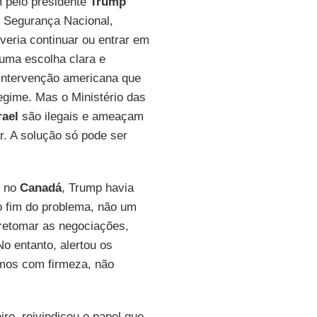
m pelo presidente
Trump
e Segurança Nacional,
veria continuar ou entrar em
 uma escolha clara e
 intervenção americana que
regime. Mas o Ministério das
rael
são ilegais e ameaçam
r. A solução só pode ser
no
Canadá
, Trump havia
o fim do problema, não um
retomar as negociações,
o entanto, alertou os
emos com firmeza, não
ro, reivindicou o papel que