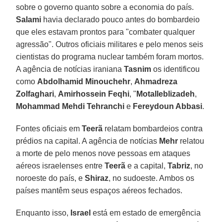
sobre o governo quanto sobre a economia do país.
Salami
havia declarado pouco antes do bombardeio
que eles estavam prontos para "combater qualquer
agressão". Outros oficiais militares e pelo menos seis
cientistas do programa nuclear também foram mortos.
A agência de notícias iraniana
Tasnim
os identificou
como
Abdolhamid Minouchehr
,
Ahmadreza
Zolfaghari
,
Amirhossein Feqhi
, "
Motalleblizadeh
,
Mohammad Mehdi Tehranchi
e
Fereydoun Abbasi
.
Fontes oficiais em
Teerã
relatam bombardeios contra
prédios na capital. A agência de notícias
Mehr
relatou
a morte de pelo menos nove pessoas em ataques
aéreos israelenses entre
Teerã
e a capital,
Tabriz
, no
noroeste do país, e
Shiraz
, no sudoeste. Ambos os
países mantêm seus espaços aéreos fechados.
Enquanto isso,
Israel
está em estado de emergência