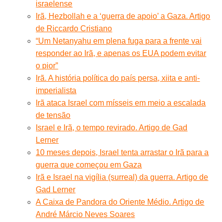
israelense
Irã, Hezbollah e a ‘guerra de apoio’ a Gaza. Artigo
de Riccardo Cristiano
“Um Netanyahu em plena fuga para a frente vai
responder ao Irã, e apenas os EUA podem evitar
o pior”
Irã. A história política do país persa, xiita e anti-
imperialista
Irã ataca Israel com mísseis em meio a escalada
de tensão
Israel e Irã, o tempo revirado. Artigo de Gad
Lerner
10 meses depois, Israel tenta arrastar o Irã para a
guerra que começou em Gaza
Irã e Israel na vigília (surreal) da guerra. Artigo de
Gad Lerner
A Caixa de Pandora do Oriente Médio. Artigo de
André Márcio Neves Soares