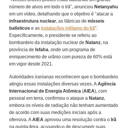
número de alvos em todo o Irã", anunciou
Netanyahu
em um vídeo, detalhando que o objetivo é "atacar a
infraestrutura nuclear
, as fábricas de
mísseis
balísticos
e as
instalações militares do Irã
".
Especificamente, o presidente se referiu ao
bombardeio da instalação nuclear de
Natanz
, na
província de
Isfaha
, onde um programa de
enriquecimento de urânio com pureza de 60% está
em vigor desde 2021.
Autoridades iranianas reconhecem que o bombardeio
atingiu essas instalações diversas vezes. A
Agência
Internacional de Energia Atômica
(
AIEA
), com
pessoal em terra, confirmou o ataque a
Natanz
,
embora os níveis de radiação não tenham aumentado
de acordo com suas medições iniciais após a
ofensiva. A
AIEA
aprovou uma resolução contra o
Irã
na quinta-feira, acusando-o de descumprir suas