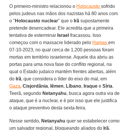
O primeiro-ministro relacionou o
Holocausto
sofrido
pelos judeus nas mãos dos nazistas há 80 anos com
o "
Holocausto nuclear
" que o
Irã
supostamente
pretende desencadear. Ele acredita que a primeira
tentativa de exterminar
Israel
fracassou. Isso
começou com o massacre liderado pelo
Hamas
em
07-10-2023, no qual cerca de 1.200 pessoas foram
mortas em território israelense. Aquele dia abriu as
portas para uma nova fase do conflito regional, na
qual o Estado judaico mantém frentes abertas, além
do
Irã
, que considera o líder do eixo do mal, em
Gaza
,
Cisjordânia
,
Iêmen
,
Líbano
,
Iraque
e
Síria
.
Teerã, segundo
Netanyahu
, busca agora outra via de
ataque, que é a nuclear, e é por isso que ele justifica
o ataque preventivo desta sexta-feira.
Nesse sentido,
Netanyahu
quer se estabelecer como
um salvador regional, bloqueando aliados do
Irã
,