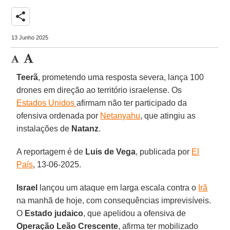
share
13 Junho 2025
Teerã
, prometendo uma resposta severa, lança 100
drones em direção ao território israelense. Os
Estados Unidos
afirmam não ter participado da
ofensiva ordenada por
Netanyahu
, que atingiu as
instalações de
Natanz
.
A reportagem é de
Luis de Vega
, publicada por
El
País
,
13-06-2025
.
Israel
lançou um ataque em larga escala contra o
Irã
na manhã de hoje, com consequências imprevisíveis.
O
Estado judaico
, que apelidou a ofensiva de
Operação Leão Crescente
, afirma ter mobilizado