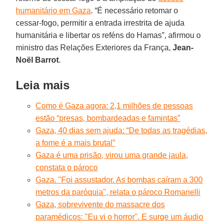
humanitário em Gaza
. “É necessário retomar o
cessar-fogo, permitir a entrada irrestrita de ajuda
humanitária e libertar os reféns do Hamas”, afirmou o
ministro das Relações Exteriores da França,
Jean-
Noël Barrot
.
Leia mais
Como é Gaza agora: 2,1 milhões de pessoas
estão “presas, bombardeadas e famintas”
Gaza, 40 dias sem ajuda: “De todas as tragédias,
a fome é a mais brutal”
Gaza é uma prisão, virou uma grande jaula,
constata o pároco
Gaza. "Foi assustador. As bombas caíram a 300
metros da paróquia", relata o pároco Romanelli
Gaza, sobrevivente do massacre dos
paramédicos: "Eu vi o horror". E surge um áudio