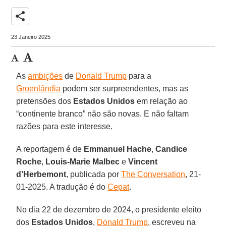
share
23 Janeiro 2025
As
ambições
de
Donald Trump
para a
Groenlândia
podem ser surpreendentes, mas as
pretensões dos
Estados Unidos
em relação ao
“continente branco” não são novas. E não faltam
razões para este interesse.
A reportagem é de
Emmanuel Hache
,
Candice
Roche
,
Louis-Marie Malbec
e
Vincent
d’Herbemont
, publicada por
The Conversation
, 21-
01-2025. A tradução é do
Cepat
.
No dia 22 de dezembro de 2024, o presidente eleito
dos
Estados Unidos
,
Donald Trump
, escreveu na