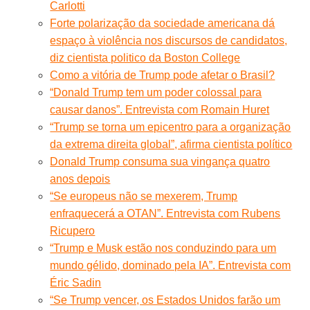
Carlotti
Forte polarização da sociedade americana dá
espaço à violência nos discursos de candidatos,
diz cientista politico da Boston College
Como a vitória de Trump pode afetar o Brasil?
“Donald Trump tem um poder colossal para
causar danos”. Entrevista com Romain Huret
“Trump se torna um epicentro para a organização
da extrema direita global”, afirma cientista político
Donald Trump consuma sua vingança quatro
anos depois
“Se europeus não se mexerem, Trump
enfraquecerá a OTAN”. Entrevista com Rubens
Ricupero
“Trump e Musk estão nos conduzindo para um
mundo gélido, dominado pela IA”. Entrevista com
Éric Sadin
“Se Trump vencer, os Estados Unidos farão um