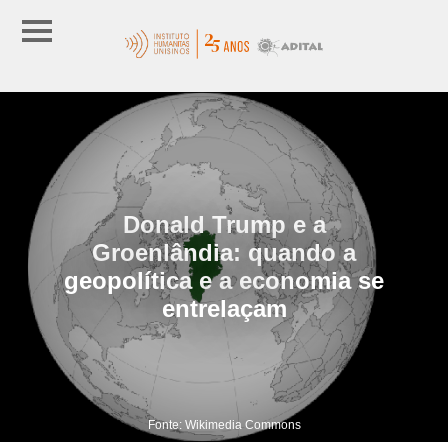
Donald Trump e a
Groenlândia: quando a
geopolítica e a economia se
entrelaçam
Fonte: Wikimedia Commons