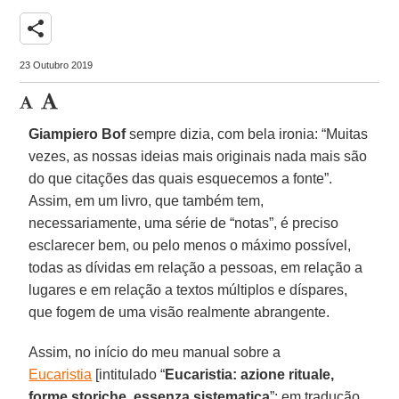
share
23 Outubro 2019
Giampiero Bof
sempre dizia, com bela ironia: “Muitas
vezes, as nossas ideias mais originais nada mais são
do que citações das quais esquecemos a fonte”.
Assim, em um livro, que também tem,
necessariamente, uma série de “notas”, é preciso
esclarecer bem, ou pelo menos o máximo possível,
todas as dívidas em relação a pessoas, em relação a
lugares e em relação a textos múltiplos e díspares,
que fogem de uma visão realmente abrangente.
Assim, no início do meu manual sobre a
Eucaristia
[intitulado “
Eucaristia: azione rituale,
forme storiche, essenza sistematica
”; em tradução