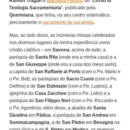
Ramon Tragan
e
Marinella Perroni
, do “
Corso di
Teologia Sacramentaria
”, publicado pela
Queriniana
, que tinha, no seu centro sistemático,
precisamente o
sacramento da eucaristia
.
Mas, ao lado disso, as inúmeras missas celebradas
nos diversos lugares da minha experiência como
cristão católico – em
Savona
, acima de tudo, a
paróquia de
Santa Rita
(onde era a minha casa) e a
de
San Giuseppe
(onde era a casa dos meus avós),
a capela de
San Raffaele al Porto
(com o Pe. Mario e
o Pe. Bof), as paróquias do
Sacro Cuore
(com o Pe.
Delfino) e de
San Dalmazio
(com o Pe. Lupino), a
igrejinha da
Casa Zaccheo
(com o Pe. Lello) e a
paróquia de
San Filippo Neri
(com o Pe. Riccardo e
o Pe. Agostino); além disso, a abadia de
Santa
Giustina
em
Pádua
, a paróquia de
San Andrea
em
Sommacampagna
, a de
San Pietro
em
Bevagna
na
costa jônica e de
S. Pietro
em
Modica
, os diversos