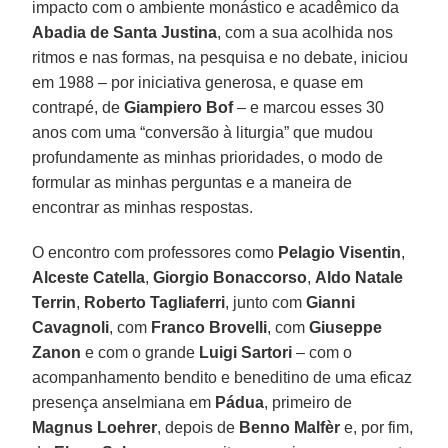
impacto com o ambiente monástico e acadêmico da
Abadia de Santa Justina
, com a sua acolhida nos
ritmos e nas formas, na pesquisa e no debate, iniciou
em 1988 – por iniciativa generosa, e quase em
contrapé, de
Giampiero Bof
– e marcou esses 30
anos com uma “conversão à liturgia” que mudou
profundamente as minhas prioridades, o modo de
formular as minhas perguntas e a maneira de
encontrar as minhas respostas.
O encontro com professores como
Pelagio Visentin
,
Alceste Catella
,
Giorgio Bonaccorso
,
Aldo Natale
Terrin
,
Roberto Tagliaferri
, junto com
Gianni
Cavagnoli
, com
Franco Brovelli
, com
Giuseppe
Zanon
e com o grande
Luigi Sartori
– com o
acompanhamento bendito e beneditino de uma eficaz
presença anselmiana em
Pádua
, primeiro de
Magnus Loehrer
, depois de
Benno Malfèr
e, por fim,