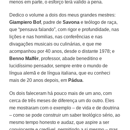
menos em parte, o esforço terá valido a pena.
Dedico o volume a dois dos meus grandes mestres:
Giampiero Bof
, padre de
Savona
e teólogo de raça,
que “pensava falando”, com rigor e profundidade, nas
lições e nas homilias, nas conferências e nas
divagações musicais ou culinárias, e que me
acompanhou por 40 anos, desde o distante 1978; e
Benno Malfèr
, professor, abade beneditino e
lucidíssimo pensador, sempre entre o mundo de
língua alemã e de língua italiana, que eu conheci
mais de 20 anos depois, em
Pádua
.
Os dois faleceram há pouco mais de um ano, com
cerca de três meses de diferença um do outro. Eles
me mostraram com o exemplo – de vida e de doutrina
– como se pode construir um saber teológico sério, ao
mesmo tempo honesto e audaz, que aspire a ser
convincente e credível, permitindo a si mesmo – mas,