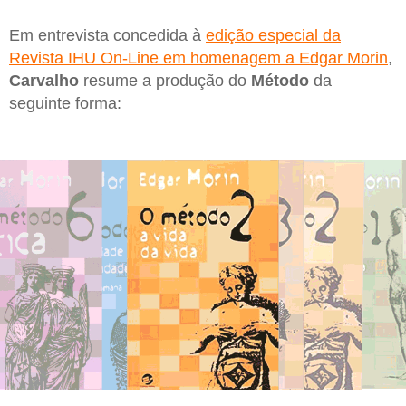
Em entrevista concedida à
edição especial da
Revista IHU On-Line em homenagem a Edgar Morin
,
Carvalho
resume a produção do
Método
da
seguinte forma: