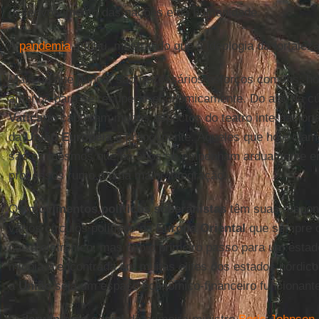
desenvolvimento das nações e da humanidade.
A
pandemia
surgiu, mostrando que a ideologia da fortaleza 
Mais do que nunca, são necessários esforços comuns: ho
amanhã para se recuperar economicamente. Do alto da cú
Vaticano
capturam muitos aspectos do teatro internacional
da
União Europeia
é preocupante. Aqueles que hoje cla
são os mesmos que há anos se empenham arduamente em
processos rumo a uma maior integração.
Os
movimentos políticos soberanistas
têm suas respon
vários círculos políticos na
Europa Oriental
que sempre 
caixa eletrônico, mas não o primeiro passo para um esta
miopia é encontrada em muitas elites dos estados nórdico
a
União
seja um espaço econômico-financeiro funcionant