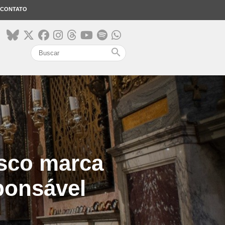
CONTATO
search
isco marca
sponsável