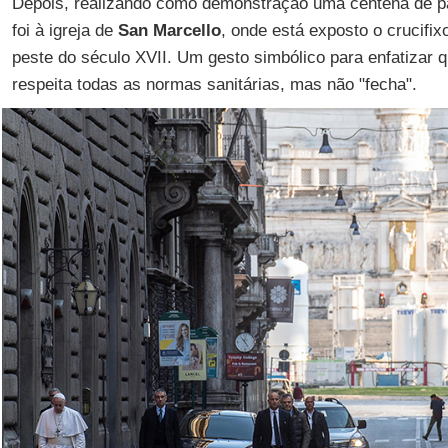
Depois, realizando como demonstração uma centena de 
foi à igreja de
San Marcello
, onde está exposto o crucifix
peste do século XVII. Um gesto simbólico para enfatizar q
respeita todas as normas sanitárias, mas não "fecha".