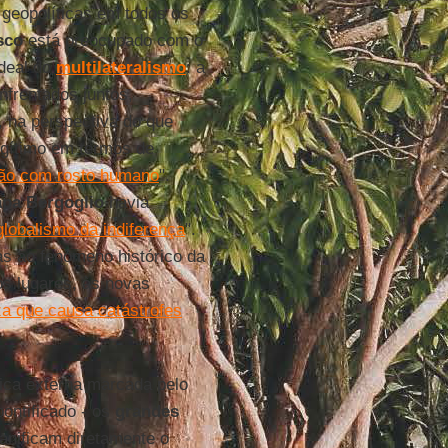
 geopolíticas em todos os
sco
está preocupado com o
ideal do
multilateralismo
: a
frentados juntos,
 na perspectiva do que
egítimo em termos de
ção com rosto humano
".
pa Bergoglio
havia
globalismo da indiferença
".
s ao fenômeno histórico da
s lugares, às novas
za que causa catástrofes
ítica externa marcada pelo
pontificado - os
grandes
anificam diretamente o