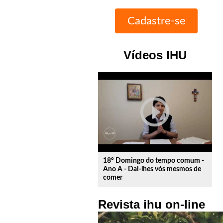
Vídeos IHU
play_circle_outline
18º Domingo do tempo comum -
Ano A - Dai-lhes vós mesmos de
comer
Revista ihu on-line