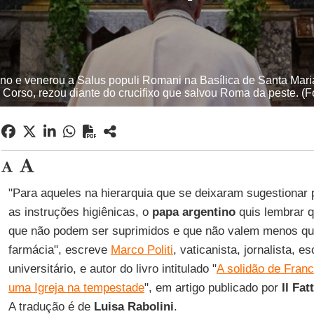
no e venerou a Salus populi Romani na Basílica de Santa Maria
 Corso, rezou diante do crucifixo que salvou Roma da peste. (F
"Para aqueles na hierarquia que se deixaram sugestionar p
as instruções higiênicas, o
papa argentino
quis lembrar 
que não podem ser suprimidos e que não valem menos q
farmácia", escreve
Marco Politi
, vaticanista, jornalista, es
universitário, e autor do livro intitulado "
A solidão de Franc
uma Igreja na tempestade
", em artigo publicado por
Il Fa
A tradução é de
Luisa Rabolini
.