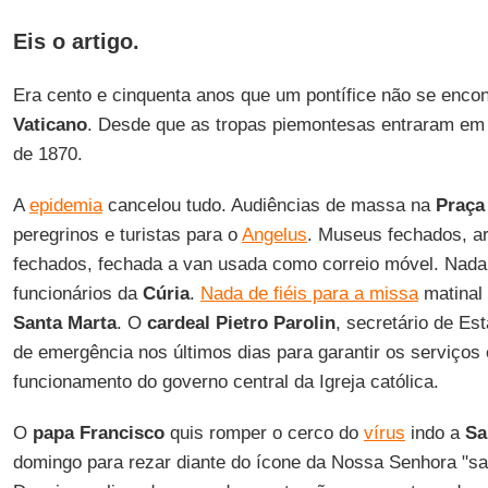
Eis o artigo.
Era cento e cinquenta anos que um pontífice não se encon
Vaticano
. Desde que as tropas piemontesas entraram e
de 1870.
A
epidemia
cancelou tudo. Audiências de massa na
Praça
peregrinos e turistas para o
Angelus
. Museus fechados, a
fechados, fechada a van usada como correio móvel. Nada
funcionários da
Cúria
.
Nada de fiéis para a missa
matinal
Santa Marta
. O
cardeal Pietro Parolin
, secretário de E
de emergência nos últimos dias para garantir os serviços 
funcionamento do governo central da Igreja católica.
O
papa Francisco
quis romper o cerco do
vírus
indo a
Sa
domingo para rezar diante do ícone da Nossa Senhora "s