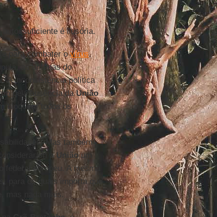
autossuficiente é ilusória.
je para combater o
vírus
,
pula, as antenas do
. A inconsistência política
mam pela ausência da
União
 bloquear todos os
sabilidades. Mas também
consideraram a
União
um
do federal europeu. A mesma
s, para os quais importa que
e, mas nada mais.