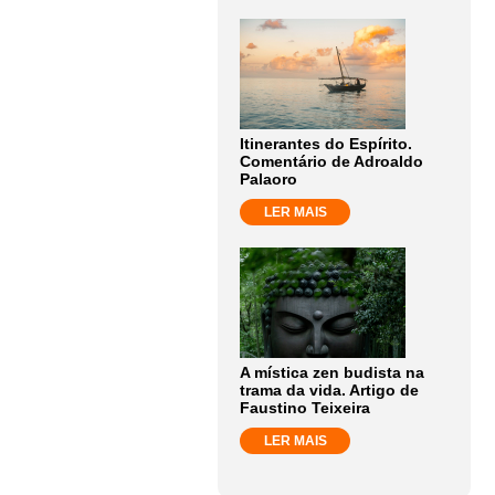
Itinerantes do Espírito.
Comentário de Adroaldo
Palaoro
LER MAIS
A mística zen budista na
trama da vida. Artigo de
Faustino Teixeira
LER MAIS