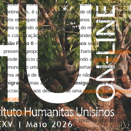
coisas no mundo. O
Vaticano
, encruzilhada de realidades
continentes, é um excelente ponto de observação.
Franci
forte enfraquecimento nos últimos anos do princípio e do 
ideia segundo a qual os problemas do mundo devem ser en
em colaboração entre potências grandes e médio-grandes,
João Paulo II
– de a quem
Francisco
se sente herdeiro l
presença geopolítica do papado – chamava de "
globaliza
Desde o início de seu pontificado, indo a
Lampedusa
, o
Pa
denunciado uma atitude oposta e, portanto, destrutiva: o "
Uma atitude de egoísmo míope que não diz respeito apena
imigração
, mas às crescentes
desigualdades
em todos o
escravidões, aos desastres de uma
exploração da nature
sociais
.
Soberanismo
identitário, darwinismo político e social, pol
mais cego
egoísmo
são hoje - do ponto de vista do atual 
males
da era contemporânea. Um conjunto de vírus que d