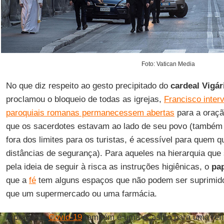
Foto: Vatican Media
No que diz respeito ao gesto precipitado do
cardeal Vigár
proclamou o bloqueio de todas as igrejas,
Francisco interv
paroquiais romanas permanecessem abertas
para a oraçã
que os sacerdotes estavam ao lado de seu povo (também 
fora dos limites para os turistas, é acessível para quem q
distâncias de segurança). Para aqueles na hierarquia que
pela ideia de seguir à risca as instruções higiênicas, o
pa
que a
fé
tem alguns espaços que não podem ser suprimid
que um supermercado ou uma farmácia.
A praga de
Covid-19
também é uma ocasião para uma refl