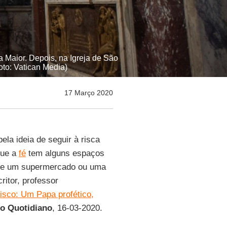
 Maior. Depois, na Igreja de São
oto: Vatican Media)
17 Março 2020
ela ideia de seguir à risca
que a
fé
tem alguns espaços
ue um supermercado ou uma
critor, professor
isco: Um Papa profético,
tto Quotidiano
, 16-03-2020.