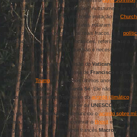
O
darwinismo social
do primeiro-ministro
Boris Johnson
preocupante. Seu aviso à população: "Acostumem-se a pe
não tem nada de heroico. É uma triste imitação de
Churchi
os círculos científicos mais sensíveis notaram imediatame
mais idosos, os mais pobres e os mais fracos. É a "
políti
Francisco
declarou em outras ocasiões, referindo-se a 
tecnocrática que "joga fora" o que não é necessário.
Mas onde a distância entre a visão do
Vaticano
e uma capi
hoje está na relação entre a Igreja de
Francisco
e o líder
Washington
.
Trump
tem sido nos últimos anos o destruid
princípio multilateral, caro à
Santa Sé
. Ele não assinou a
direitos dos
refugiados
, retirou-se do
acordo climático
, s
sobre a energia nuclear, retirou-se da
UNESCO
e da
Comi
para os Direitos Humanos
, denunciou o
acordo sobre mí
Rússia
, não se poupou em incentivar o
Brexit
e espalhar 
chegando a propor ao presidente francês
Macron
a saída