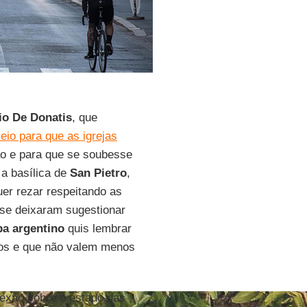
io De Donatis
, que
eio para que as igrejas
o e para que se soubesse
a basílica de
San Pietro
,
uer rezar respeitando as
 se deixaram sugestionar
pa argentino
quis lembrar
os e que não valem menos
exão sobre o estado das