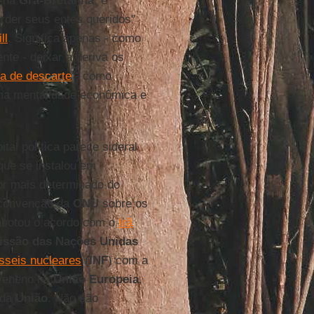
, na
Grã-Bretanha
, é
rder seus entes queridos"
ll
. Significa apenas - como
nte - deixar a deriva os
ca de descarte
", como
uma mentalidade econômica e
tal política parece sideral
 que se instalou em
or mais determinado do
 convenção da
ONU
sobre os
abotou o acordo com o
Irã
ssão das Nações Unidas
sseis nucleares
(
INF
) com a
veneno na
União Europeia
,
 da
União
. Não são