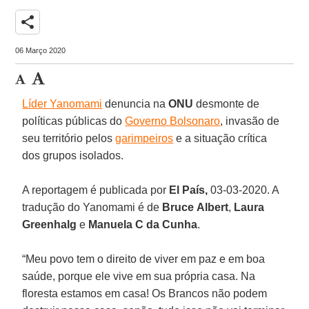
share
06 Março 2020
Líder Yanomami
denuncia na
ONU
desmonte de
políticas públicas do
Governo Bolsonaro
, invasão de
seu território pelos
garimpeiros
e a situação crítica
dos grupos isolados.
A reportagem é publicada por
El País,
03-03-2020. A
tradução do Yanomami é de
Bruce
Albert
,
Laura
Greenhalg
e
Manuela C da Cunha
.
“Meu povo tem o direito de viver em paz e em boa
saúde, porque ele vive em sua própria casa. Na
floresta estamos em casa! Os Brancos não podem