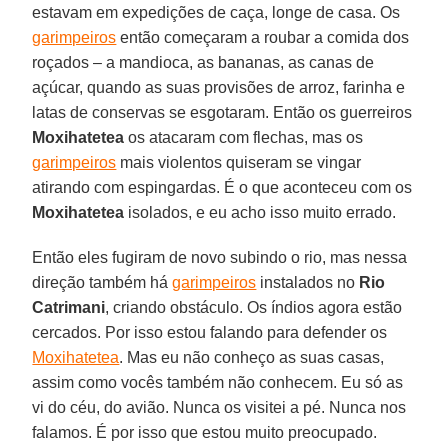
estavam em expedições de caça, longe de casa. Os
garimpeiros
então começaram a roubar a comida dos
roçados – a mandioca, as bananas, as canas de
açúcar, quando as suas provisões de arroz, farinha e
latas de conservas se esgotaram. Então os guerreiros
Moxihatetea
os atacaram com flechas, mas os
garimpeiros
mais violentos quiseram se vingar
atirando com espingardas. É o que aconteceu com os
Moxihatetea
isolados, e eu acho isso muito errado.
Então eles fugiram de novo subindo o rio, mas nessa
direção também há
garimpeiros
instalados no
Rio
Catrimani
, criando obstáculo. Os índios agora estão
cercados. Por isso estou falando para defender os
Moxihatetea
. Mas eu não conheço as suas casas,
assim como vocês também não conhecem. Eu só as
vi do céu, do avião. Nunca os visitei a pé. Nunca nos
falamos. É por isso que estou muito preocupado.