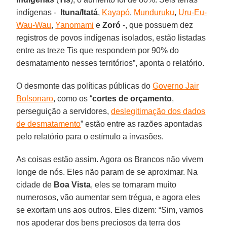
indígenas -
Ituna/Itatá
,
Kayapó
,
Munduruku
,
Uru-Eu-
Wau-Wau
,
Yanomami
e
Zoró
-, que possuem dez
registros de povos indígenas isolados, estão listadas
entre as treze Tis que respondem por 90% do
desmatamento nesses territórios”, aponta o relatório.
O desmonte das políticas públicas do
Governo Jair
Bolsonaro
, como os “
cortes de orçamento
,
perseguição a servidores,
deslegitimação dos dados
de desmatamento
” estão entre as razões apontadas
pelo relatório para o estímulo a invasões.
As coisas estão assim. Agora os Brancos não vivem
longe de nós. Eles não param de se aproximar. Na
cidade de
Boa Vista
, eles se tornaram muito
numerosos, vão aumentar sem trégua, e agora eles
se exortam uns aos outros. Eles dizem: “Sim, vamos
nos apoderar dos bens preciosos da terra dos