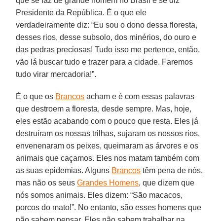
que se faz de grande homem no Brasil e se diz
Presidente da República. É o que ele
verdadeiramente diz: “Eu sou o dono dessa floresta,
desses rios, desse subsolo, dos minérios, do ouro e
das pedras preciosas! Tudo isso me pertence, então,
vão lá buscar tudo e trazer para a cidade. Faremos
tudo virar mercadoria!”.
É o que os
Brancos
acham e é com essas palavras
que destroem a floresta, desde sempre. Mas, hoje,
eles estão acabando com o pouco que resta. Eles já
destruíram os nossas trilhas, sujaram os nossos rios,
envenenaram os peixes, queimaram as árvores e os
animais que caçamos. Eles nos matam também com
as suas epidemias. Alguns
Brancos
têm pena de nós,
mas não os seus
Grandes Homens
, que dizem que
nós somos animais. Eles dizem: “São macacos,
porcos do mato!”. No entanto, são esses homens que
não sabem pensar. Eles não sabem trabalhar na