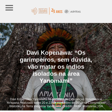
Davi Kopenawa: “Os
garimpeiros, sem dúvida,
vão matar os índios
isolados na área
Yanomami”
Davi Kopenawa Yanomami no encontro de Lideranças Yanomami e
Ye'kuana, realizado entre 20 e 23 de novembro de 2019 na Comunidade
Watoriki, na Terra Indígena Yanomami. Crédito: Victor Moriyama | ISA