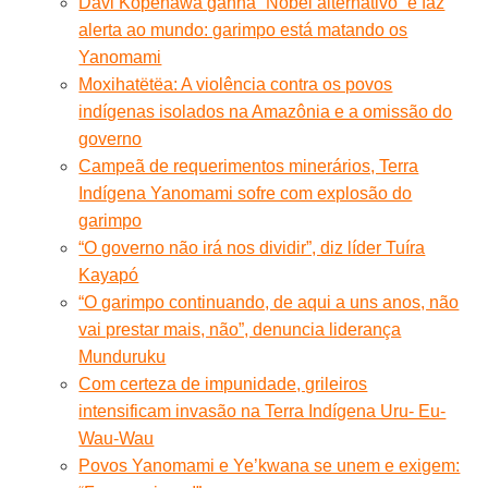
Davi Kopenawa ganha “Nobel alternativo” e faz
alerta ao mundo: garimpo está matando os
Yanomami
Moxihatëtëa: A violência contra os povos
indígenas isolados na Amazônia e a omissão do
governo
Campeã de requerimentos minerários, Terra
Indígena Yanomami sofre com explosão do
garimpo
“O governo não irá nos dividir”, diz líder Tuíra
Kayapó
“O garimpo continuando, de aqui a uns anos, não
vai prestar mais, não”, denuncia liderança
Munduruku
Com certeza de impunidade, grileiros
intensificam invasão na Terra Indígena Uru- Eu-
Wau-Wau
Povos Yanomami e Ye’kwana se unem e exigem: