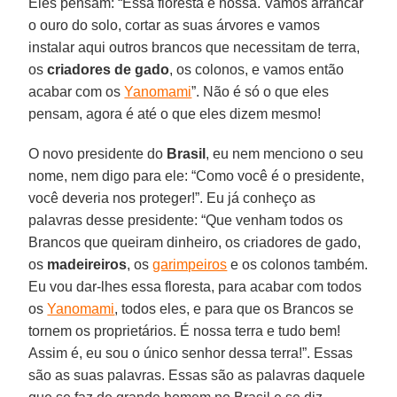
Eles pensam: “Essa floresta é nossa. Vamos arrancar
o ouro do solo, cortar as suas árvores e vamos
instalar aqui outros brancos que necessitam de terra,
os
criadores de gado
, os colonos, e vamos então
acabar com os
Yanomami
”. Não é só o que eles
pensam, agora é até o que eles dizem mesmo!
O novo presidente do
Brasil
, eu nem menciono o seu
nome, nem digo para ele: “Como você é o presidente,
você deveria nos proteger!”. Eu já conheço as
palavras desse presidente: “Que venham todos os
Brancos que queiram dinheiro, os criadores de gado,
os
madeireiros
, os
garimpeiros
e os colonos também.
Eu vou dar-lhes essa floresta, para acabar com todos
os
Yanomami
, todos eles, e para que os Brancos se
tornem os proprietários. É nossa terra e tudo bem!
Assim é, eu sou o único senhor dessa terra!”. Essas
são as suas palavras. Essas são as palavras daquele