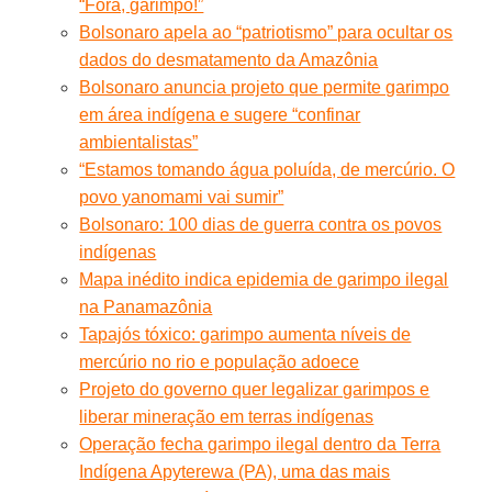
“Fora, garimpo!”
Bolsonaro apela ao “patriotismo” para ocultar os
dados do desmatamento da Amazônia
Bolsonaro anuncia projeto que permite garimpo
em área indígena e sugere “confinar
ambientalistas”
“Estamos tomando água poluída, de mercúrio. O
povo yanomami vai sumir”
Bolsonaro: 100 dias de guerra contra os povos
indígenas
Mapa inédito indica epidemia de garimpo ilegal
na Panamazônia
Tapajós tóxico: garimpo aumenta níveis de
mercúrio no rio e população adoece
Projeto do governo quer legalizar garimpos e
liberar mineração em terras indígenas
Operação fecha garimpo ilegal dentro da Terra
Indígena Apyterewa (PA), uma das mais