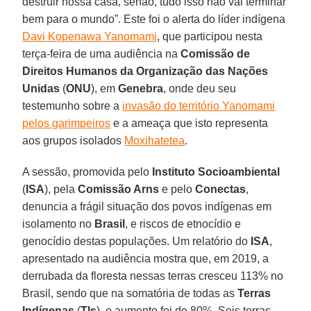
destruir nossa casa, senão, tudo isso não vai terminar
bem para o mundo”. Este foi o alerta do líder indígena
Davi Kopenawa Yanomami
, que participou nesta
terça-feira de uma audiência na
Comissão de
Direitos Humanos da Organização das Nações
Unidas
(
ONU
), em
Genebra
, onde deu seu
testemunho sobre a
invasão do território Yanomami
pelos garimpeiros
e a ameaça que isto representa
aos grupos isolados
Moxihatetea
.
A sessão, promovida pelo
Instituto Socioambiental
(
ISA
), pela
Comissão Arns
e pelo
Conectas
,
denuncia a frágil situação dos povos indígenas em
isolamento no
Brasil
, e riscos de etnocídio e
genocídio destas populações. Um relatório do
ISA
,
apresentado na audiência mostra que, em 2019, a
derrubada da floresta nessas terras cresceu 113% no
Brasil, sendo que na somatória de todas as
Terras
Indígenas
(
TIs
), o aumento foi de 80%. Seis terras