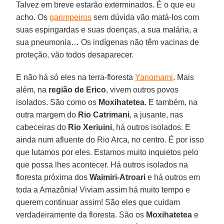
Talvez em breve estarão exterminados. É o que eu
acho. Os
garimpeiros
sem dúvida vão matá-los com
suas espingardas e suas doenças, a sua malária, a
sua pneumonia… Os indígenas não têm vacinas de
proteção, vão todos desaparecer.
E não há só eles na terra-floresta
Yanomami
. Mais
além, na
região de Erico
, vivem outros povos
isolados. São como os
Moxihatetea
. E também, na
outra margem do
Rio Catrimani
, a jusante, nas
cabeceiras do
Rio Xeriuini
, há outros isolados. E
ainda num afluente do Rio Arca, no centro. É por isso
que lutamos por eles. Estamos muito inquietos pelo
que possa lhes acontecer. Há outros isolados na
floresta próxima dos
Waimiri-Atroari
e há outros em
toda a Amazônia! Viviam assim há muito tempo e
querem continuar assim! São eles que cuidam
verdadeiramente da floresta. São os
Moxihatetea
e