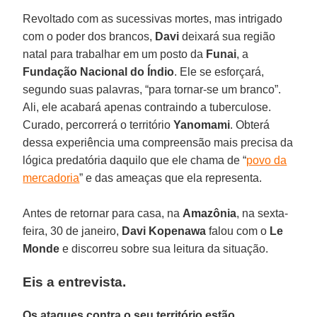
Revoltado com as sucessivas mortes, mas intrigado
com o poder dos brancos,
Davi
deixará sua região
natal para trabalhar em um posto da
Funai
, a
Fundação Nacional do Índio
. Ele se esforçará,
segundo suas palavras, “para tornar-se um branco”.
Ali, ele acabará apenas contraindo a tuberculose.
Curado, percorrerá o território
Yanomami
. Obterá
dessa experiência uma compreensão mais precisa da
lógica predatória daquilo que ele chama de “
povo da
mercadoria
” e das ameaças que ela representa.
Antes de retornar para casa, na
Amazônia
, na sexta-
feira, 30 de janeiro,
Davi Kopenawa
falou com o
Le
Monde
e discorreu sobre sua leitura da situação.
Eis a entrevista.
Os ataques contra o seu território estão