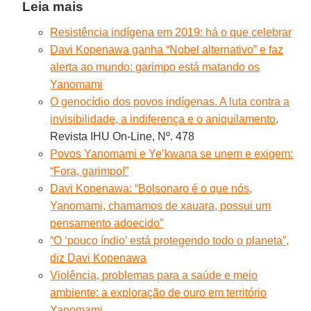
Leia mais
Resistência indígena em 2019: há o que celebrar
Davi Kopenawa ganha “Nobel alternativo” e faz
alerta ao mundo: garimpo está matando os
Yanomami
O genocídio dos povos indígenas. A luta contra a
invisibilidade, a indiferença e o aniquilamento
.
Revista IHU On-Line, Nº. 478
Povos Yanomami e Ye’kwana se unem e exigem:
“Fora, garimpo!”
Davi Kopenawa: “Bolsonaro é o que nós,
Yanomami, chamamos de xauara, possui um
pensamento adoecido”
“O ‘pouco índio’ está protegendo todo o planeta”,
diz Davi Kopenawa
Violência, problemas para a saúde e meio
ambiente: a exploração de ouro em território
Yanomami