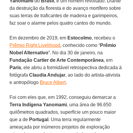
Yanomami
do
Brasil
, é um homem revoltado. Diante
da destruição da floresta e do avanço mortífero sobre
suas terras de traficantes de madeira e garimpeiros,
faz soar o alarme pelos quatro cantos do mundo.
Em dezembro de 2019, em
Estocolmo
, recebeu o
Prêmio Right Livelihood
, conhecido como “
Prêmio
Nobel Alternativo
”. No dia 30 de janeiro, na
Fundação Cartier de Arte Contemporânea
, em
Paris
, ele abriu a formidável retrospectiva dedicada à
fotógrafa
Claudia Andujar
, ao lado do artista-ativista
e antropólogo
Bruce Albert
.
Foi com eles que, em 1992, conseguiu demarcar a
Terra Indígena Yanomami
, uma área de 96.650
quilômetros quadrados, superfície um pouco maior
que a de
Portugal
. Uma terra regularmente
ameaçada por inúmeros projetos de exploração