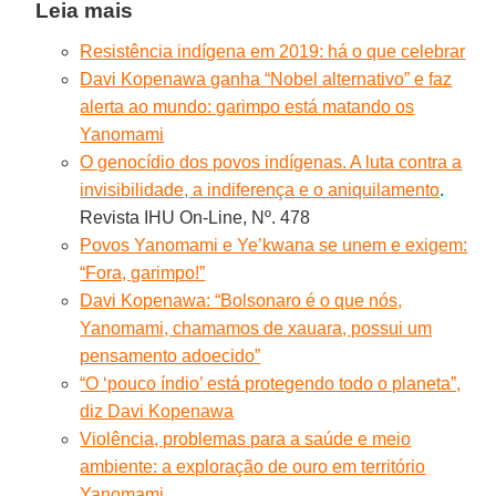
Leia mais
Resistência indígena em 2019: há o que celebrar
Davi Kopenawa ganha “Nobel alternativo” e faz
alerta ao mundo: garimpo está matando os
Yanomami
O genocídio dos povos indígenas. A luta contra a
invisibilidade, a indiferença e o aniquilamento
.
Revista IHU On-Line, Nº. 478
Povos Yanomami e Ye’kwana se unem e exigem:
“Fora, garimpo!”
Davi Kopenawa: “Bolsonaro é o que nós,
Yanomami, chamamos de xauara, possui um
pensamento adoecido”
“O ‘pouco índio’ está protegendo todo o planeta”,
diz Davi Kopenawa
Violência, problemas para a saúde e meio
ambiente: a exploração de ouro em território
Yanomami