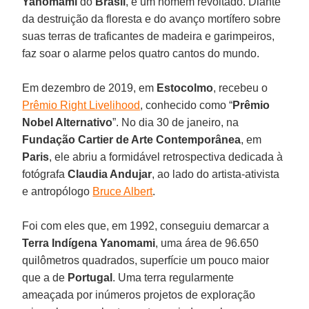
Yanomami
do
Brasil
, é um homem revoltado. Diante
da destruição da floresta e do avanço mortífero sobre
suas terras de traficantes de madeira e garimpeiros,
faz soar o alarme pelos quatro cantos do mundo.
Em dezembro de 2019, em
Estocolmo
, recebeu o
Prêmio Right Livelihood
, conhecido como “
Prêmio
Nobel Alternativo
”. No dia 30 de janeiro, na
Fundação Cartier de Arte Contemporânea
, em
Paris
, ele abriu a formidável retrospectiva dedicada à
fotógrafa
Claudia Andujar
, ao lado do artista-ativista
e antropólogo
Bruce Albert
.
Foi com eles que, em 1992, conseguiu demarcar a
Terra Indígena Yanomami
, uma área de 96.650
quilômetros quadrados, superfície um pouco maior
que a de
Portugal
. Uma terra regularmente
ameaçada por inúmeros projetos de exploração