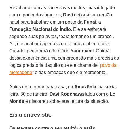
Revoltado com as sucessivas mortes, mas intrigado
com o poder dos brancos,
Davi
deixará sua região
natal para trabalhar em um posto da
Funai
, a
Fundação Nacional do Índio
. Ele se esforçará,
segundo suas palavras, “para tornar-se um branco”.
Ali, ele acabará apenas contraindo a tuberculose.
Curado, percorrerá o território
Yanomami
. Obterá
dessa experiência uma compreensão mais precisa da
lógica predatória daquilo que ele chama de “
povo da
mercadoria
” e das ameaças que ela representa.
Antes de retornar para casa, na
Amazônia
, na sexta-
feira, 30 de janeiro,
Davi Kopenawa
falou com o
Le
Monde
e discorreu sobre sua leitura da situação.
Eis a entrevista.
Os ataques contra o seu território estão