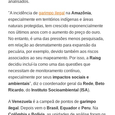
analisados.
"A incidência de
garimpo ilegal
na
Amazônia
,
especialmente em territórios indígenas e áreas
naturais protegidas, tem crescido exponencialmente
nos últimos anos com o aumento do preço do ouro.
No entanto, é uma das pressões menos pesquisada,
em relação ao desmatamento para expansão da
pecuária, por exemplo, devido também aos riscos
associados ao seu mapeamento. Por isso, a
Raisg
decidiu incluí-la como uma das questões que
necessitam de monitoramento contínuo,
especialmente por seus
impactos sociais e
ambientais
", diz o coordenador geral da
Rede
,
Beto
Ricardo
, do
Instituto Socioambiental
(
ISA
).
A
Venezuela
é a campeã de pontos de
garimpo
ilegal
. Depois vem o
Brasil
,
Equador
e
Peru
. Na
Colômbia
e
Bolívia
, as unidades de análise foram os