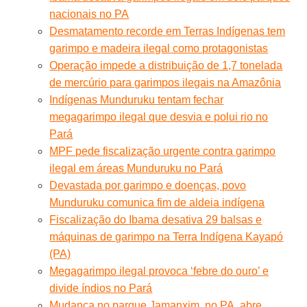
nacionais no PA
Desmatamento recorde em Terras Indígenas tem
garimpo e madeira ilegal como protagonistas
Operação impede a distribuição de 1,7 tonelada
de mercúrio para garimpos ilegais na Amazônia
Indígenas Munduruku tentam fechar
megagarimpo ilegal que desvia e polui rio no
Pará
MPF pede fiscalização urgente contra garimpo
ilegal em áreas Munduruku no Pará
Devastada por garimpo e doenças, povo
Munduruku comunica fim de aldeia indígena
Fiscalização do Ibama desativa 29 balsas e
máquinas de garimpo na Terra Indígena Kayapó
(PA)
Megagarimpo ilegal provoca ‘febre do ouro’ e
divide índios no Pará
Mudança no parque Jamanxim, no PA, abre