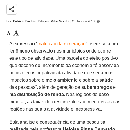
share
Por:
Patricia Fachin | Edição: Vitor Necchi
| 29 Janeiro 2019
A expressão “
maldição da mineração
” refere-se a um
fenômeno observado nos municípios onde ocorre
este tipo de atividade. Uma parcela do efeito positivo
que decorre do incremento da economia “é absorvida
pelos efeitos negativos da atividade que seriam os
impactos sobre o
meio ambiente
e sobre a
saúde
das pessoas”, além de geração de
subempregos
e
má distribuição de renda
. Nas regiões de base
mineral, as taxas de crescimento são inferiores às das
regiões nas quais a atividade é inexpressiva.
Esta análise é consequência de uma pesquisa
realizada pela professora
Heloísa Pinna Bernardo
.