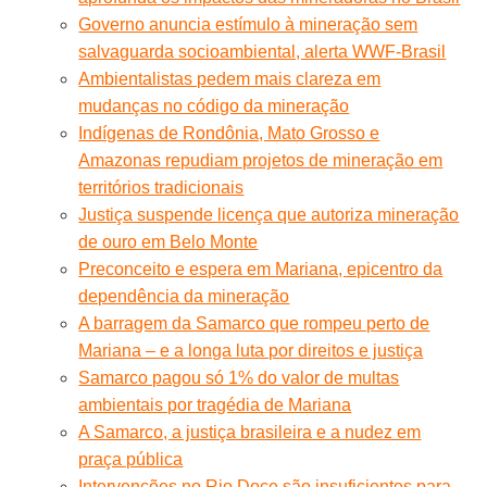
Governo anuncia estímulo à mineração sem
salvaguarda socioambiental, alerta WWF-Brasil
Ambientalistas pedem mais clareza em
mudanças no código da mineração
Indígenas de Rondônia, Mato Grosso e
Amazonas repudiam projetos de mineração em
territórios tradicionais
Justiça suspende licença que autoriza mineração
de ouro em Belo Monte
Preconceito e espera em Mariana, epicentro da
dependência da mineração
A barragem da Samarco que rompeu perto de
Mariana – e a longa luta por direitos e justiça
Samarco pagou só 1% do valor de multas
ambientais por tragédia de Mariana
A Samarco, a justiça brasileira e a nudez em
praça pública
Intervenções no Rio Doce são insuficientes para