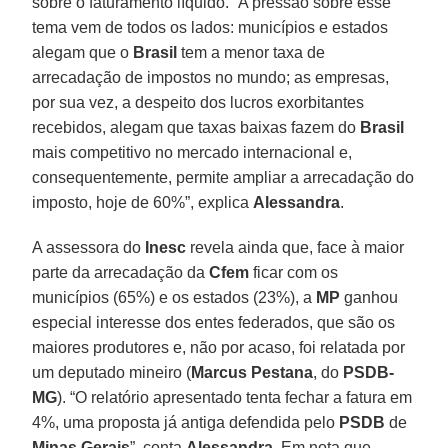
sobre o faturamento líquido. “A pressão sobre esse
tema vem de todos os lados: municípios e estados
alegam que o
Brasil
tem a menor taxa de
arrecadação de impostos no mundo; as empresas,
por sua vez, a despeito dos lucros exorbitantes
recebidos, alegam que taxas baixas fazem do
Brasil
mais competitivo no mercado internacional e,
consequentemente, permite ampliar a arrecadação do
imposto, hoje de 60%”, explica
Alessandra
.
A assessora do
Inesc
revela ainda que, face à maior
parte da arrecadação da
Cfem
ficar com os
municípios (65%) e os estados (23%), a
MP
ganhou
especial interesse dos entes federados, que são os
maiores produtores e, não por acaso, foi relatada por
um deputado mineiro (
Marcus Pestana
, do
PSDB-
MG
). “O relatório apresentado tenta fechar a fatura em
4%, uma proposta já antiga defendida pelo
PSDB
de
Minas Gerais
”, conta
Alessandra
. Em nota que