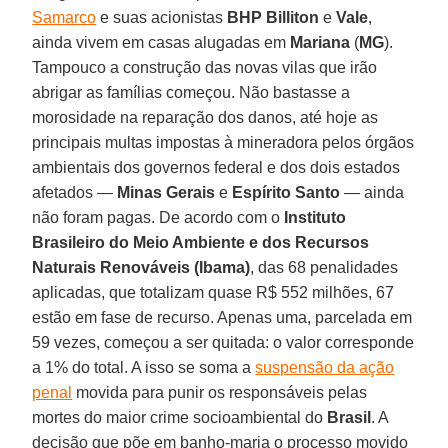
Samarco
e suas acionistas
BHP Billiton
e
Vale
,
ainda vivem em casas alugadas em
Mariana
(
MG
).
Tampouco a construção das novas vilas que irão
abrigar as famílias começou. Não bastasse a
morosidade na reparação dos danos, até hoje as
principais multas impostas à mineradora pelos órgãos
ambientais dos governos federal e dos dois estados
afetados —
Minas Gerais
e
Espírito Santo
— ainda
não foram pagas. De acordo com o
Instituto
Brasileiro do Meio Ambiente e dos Recursos
Naturais Renováveis (Ibama)
, das 68 penalidades
aplicadas, que totalizam quase R$ 552 milhões, 67
estão em fase de recurso. Apenas uma, parcelada em
59 vezes, começou a ser quitada: o valor corresponde
a 1% do total. A isso se soma a
suspensão da ação
penal
movida para punir os responsáveis pelas
mortes do maior crime socioambiental do
Brasil
. A
decisão que põe em banho-maria o processo movido