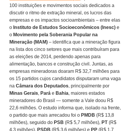
100 instituições e movimentos sociais dedicados a
discutir o ritmo de extração mineral, os lucros das
empresas e os impactos socioambientais – entre elas
o
Instituto de Estudos Socioeconômicos (Inesc)
e
o
Movimento pela Soberania Popular na
Mineração (MAM)
– identifica que a mineração figura
na lista dos cinco setores que mais contribuíram para
as eleições de 2014, perdendo apenas para
alimentação, bancos e construção civil. Juntas, as
empresas mineradoras doaram R$ 32,7 milhões para
os 15 partidos cujos candidatos disputaram uma vaga
na
Câmara dos Deputados
, principalmente por
Minas Gerais
,
Pará
e
Bahia
, maiores estados
mineradores do Brasil — somente a Vale doou R$
22,6 milhões. O estudo informa que, isolado na frente,
o partido que mais arrecadou foi o
PMDB
(R$ 13,8
milhões), seguido do
PSB
(R$ 5,7 milhões),
PT
(R$
4,3 milhões),
PSDB
(R$ 3,6 milhões) e
PP
(R$ 1,7