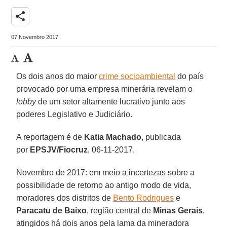
share
07 Novembro 2017
Os dois anos do maior
crime socioambiental
do país
provocado por uma empresa minerária revelam o
lobby
de um setor altamente lucrativo junto aos
poderes Legislativo e Judiciário.
A reportagem é de
Katia Machado
, publicada
por
EPSJV/Fiocruz
, 06-11-2017.
Novembro de 2017: em meio a incertezas sobre a
possibilidade de retorno ao antigo modo de vida,
moradores dos distritos de
Bento Rodrigues
e
Paracatu de Baixo
, região central de
Minas Gerais
,
atingidos há dois anos pela lama da mineradora