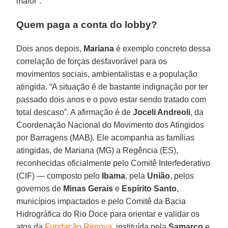
maior”.
Quem paga a conta do lobby?
Dois anos depois,
Mariana
é exemplo concreto dessa
correlação de forças desfavorável para os
movimentos sociais, ambientalistas e a população
atingida. “A situação é de bastante indignação por ter
passado dois anos e o povo estar sendo tratado com
total descaso”. A afirmação é de
Joceli Andreoli
, da
Coordenação Nacional do Movimento dos Atingidos
por Barragens (MAB). Ele acompanha as famílias
atingidas, de Mariana (MG) a Regência (ES),
reconhecidas oficialmente pelo Comitê Interfederativo
(CIF) — composto pelo
Ibama
, pela
União
, pelos
governos de
Minas Gerais
e
Espírito Santo
,
municípios impactados e pelo Comitê da Bacia
Hidrográfica do Rio Doce para orientar e validar os
atos da
Fundação Renova
, instituída pela
Samarco
e