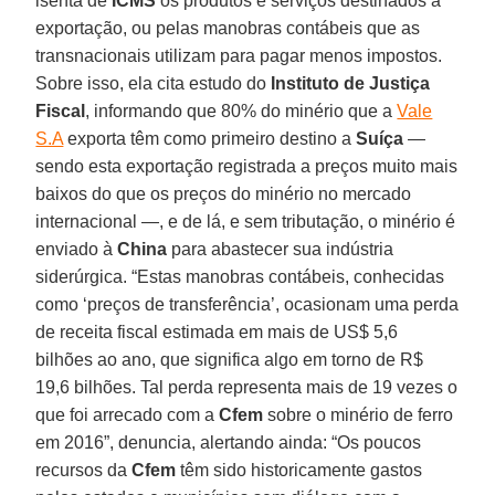
isenta de
ICMS
os produtos e serviços destinados à
exportação, ou pelas manobras contábeis que as
transnacionais utilizam para pagar menos impostos.
Sobre isso, ela cita estudo do
Instituto de Justiça
Fiscal
, informando que 80% do minério que a
Vale
S.A
exporta têm como primeiro destino a
Suíça
—
sendo esta exportação registrada a preços muito mais
baixos do que os preços do minério no mercado
internacional —, e de lá, e sem tributação, o minério é
enviado à
China
para abastecer sua indústria
siderúrgica. “Estas manobras contábeis, conhecidas
como ‘preços de transferência’, ocasionam uma perda
de receita fiscal estimada em mais de US$ 5,6
bilhões ao ano, que significa algo em torno de R$
19,6 bilhões. Tal perda representa mais de 19 vezes o
que foi arrecado com a
Cfem
sobre o minério de ferro
em 2016”, denuncia, alertando ainda: “Os poucos
recursos da
Cfem
têm sido historicamente gastos