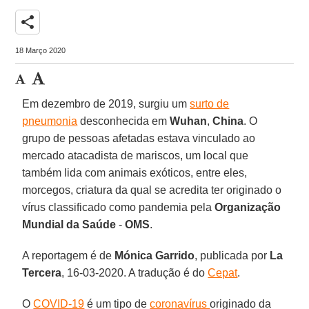
share
18 Março 2020
Em dezembro de 2019, surgiu um
surto de
pneumonia
desconhecida em
Wuhan
,
China
. O
grupo de pessoas afetadas estava vinculado ao
mercado atacadista de mariscos, um local que
também lida com animais exóticos, entre eles,
morcegos, criatura da qual se acredita ter originado o
vírus classificado como pandemia pela
Organização
Mundial da Saúde
-
OMS
.
A reportagem é de
Mónica
Garrido
, publicada por
La
Tercera
, 16-03-2020. A tradução é do
Cepat
.
O
COVID-19
é um tipo de
coronavírus
originado da