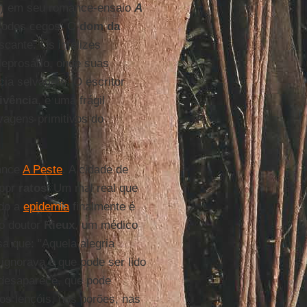
) em seu romance-ensaio
A
 todos cegos. O
dom da
scante. Os infelizes
leprosário, onde suas
cia selvagem. O escritor
ivência
, é uma frágil
vagens primitivos do
ance
A Peste
. A cidade de
por
ratos
. Um mal real que
do a
epidemia
finalmente é
 o doutor
Rieux
, um médico
a que: "Aquela alegria
ignorava e que pode ser lido
u desaparece, que pode
s lençóis, nos porões, nas