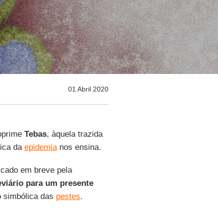
01 Abril 2020
 oprime
Tebas
, àquela trazida
lica da
epidemia
nos ensina.
icado em breve pela
viário para um presente
o simbólica das
pestes
.