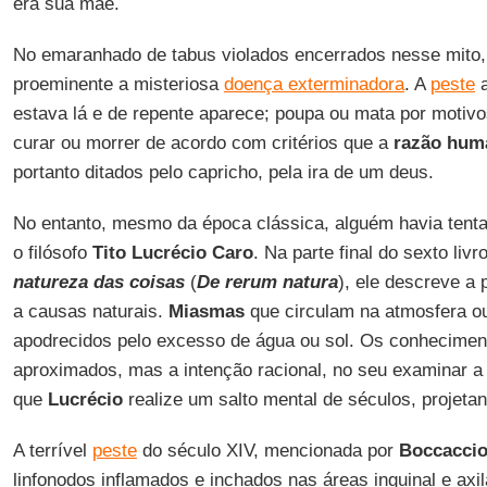
era sua mãe.
No emaranhado de tabus violados encerrados nesse mito
proeminente a misteriosa
doença exterminadora
. A
peste
a
estava lá e de repente aparece; poupa ou mata por motivo
curar ou morrer de acordo com critérios que a
razão hum
portanto ditados pelo capricho, pela ira de um deus.
No entanto, mesmo da época clássica, alguém havia tenta
o filósofo
Tito Lucrécio Caro
. Na parte final do sexto li
natureza das coisas
(
De rerum natura
), ele descreve a
a causas naturais.
Miasmas
que circulam na atmosfera ou
apodrecidos pelo excesso de água ou sol. Os conheciment
aproximados, mas a intenção racional, no seu examinar a 
que
Lucrécio
realize um salto mental de séculos, projeta
A terrível
peste
do século XIV, mencionada por
Boccacci
linfonodos inflamados e inchados nas áreas inguinal e axila