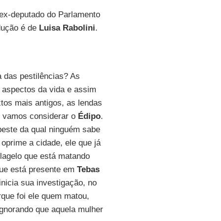
o e ex-deputado do Parlamento
adução é de
Luisa Rabolini
.
a das pestilências? As
 aspectos da vida e assim
tos mais antigos, as lendas
e vamos considerar o
Édipo
.
peste da qual ninguém sabe
 oprime a cidade, ele que já
flagelo que está matando
rque está presente em
Tebas
inicia sua investigação, no
orque foi ele quem matou,
ignorando que aquela mulher