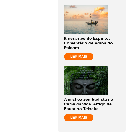
Itinerantes do Espírito.
Comentário de Adroaldo
Palaoro
LER MAIS
A mística zen budista na
trama da vida. Artigo de
Faustino Teixeira
LER MAIS