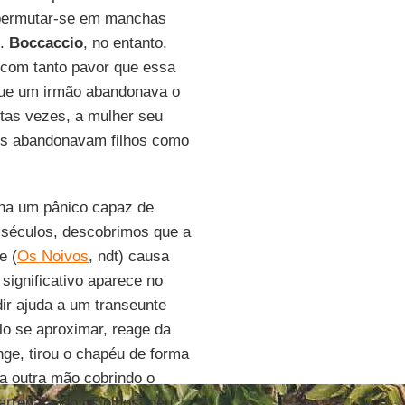
permutar-se em manchas
".
Boccaccio
, no entanto,
i com tanto pavor que essa
que um irmão abandonava o
itas vezes, a mulher seu
ães abandonavam filhos como
alha um pânico capaz de
 séculos, descobrimos que a
e (
Os Noivos
, ndt) causa
significativo aparece no
ir ajuda a um transeunte
lo se aproximar, reage da
ge, tirou o chapéu de forma
a outra mão cobrindo o
arregalando os olhos, deu