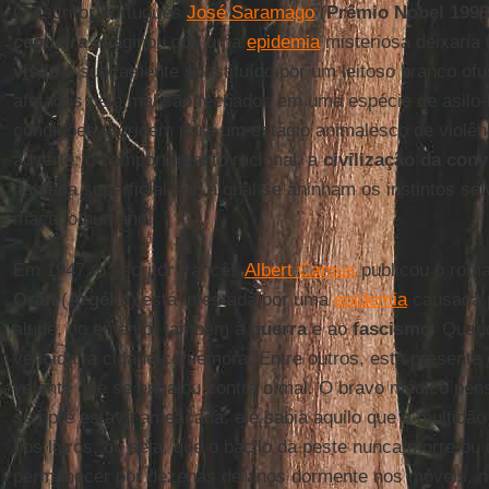
O escritor português
José Saramago
(
Prêmio Nobel 1998
cegueira
imaginou que uma
epidemia
misteriosa deixaria
visão
é subitamente substituído por um leitoso branco ofu
afetados pelo mal são fechados em uma espécie de asilo-
condições regridem para um estágio animalesco de violên
adverte: o comportamento racional, a
civilização da conv
camada superficial sob a qual se aninham os instintos sel
macaco humano.
Em 1947, o escritor francês
Albert Camus
publicou o rom
Oran
(
Argélia
) está infestada por uma
epidemia
causada 
alude, no entanto, também à
guerra
e ao
fascismo
. Quan
vencida, a cidade comemora. Entre outros, está presente
valente que se engajou contra o mal. O bravo médico pens
sempre estava ameaçada: ele sabia aquilo que a multidão 
nos livros, ou seja, que o bacilo da peste nunca morre o
permanecer por dezenas de anos dormente nos móveis, no