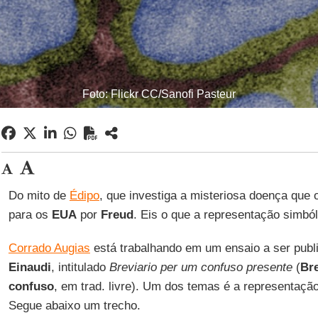
Foto: Flickr CC/Sanofi Pasteur
Do mito de
Édipo
, que investiga a misteriosa doença que
para os
EUA
por
Freud
. Eis o que a representação simbó
Corrado Augias
está trabalhando em um ensaio a ser publ
Einaudi
, intitulado
Breviario per um confuso presente
(
Bre
confuso
, em trad. livre). Um dos temas é a representaçã
Segue abaixo um trecho.