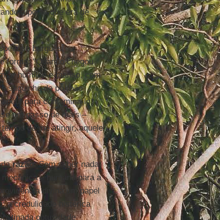
ando a ponta que era de
speitoso burguês,
te forma: "Quando chegou
m ar humilde e manso, com
 o saquinho de pó (não
hapéu, para contaminá-lo,
esse um passo de mais –
tempo de me atingir, aquele
o da
razão
. Sem saber nada
a, mecânica e humana para a
à providência divina um papel
 a credulidade histérica
 obstinada obtusidade