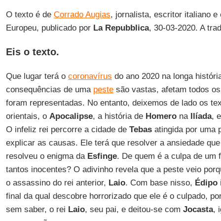
O texto é de
Corrado Augias
, jornalista, escritor italian
Europeu, publicado por
La Repubblica
, 30-03-2020. A tr
Eis o texto.
Que lugar terá o
coronavírus
do ano 2020 na longa históri
consequências de uma
peste
são vastas, afetam todos os
foram representadas. No entanto, deixemos de lado os tex
orientais, o
Apocalipse
, a história de
Homero
na
Ilíada
, 
O infeliz rei percorre a cidade de
Tebas
atingida por uma 
explicar as causas. Ele terá que resolver a ansiedade que
resolveu o enigma da
Esfinge
. De quem é a culpa de um 
tantos inocentes? O adivinho revela que a peste veio po
o assassino do rei anterior,
Laio
. Com base nisso,
Édipo
final da qual descobre horrorizado que ele é o culpado, p
sem saber, o rei
Laio
, seu pai, e deitou-se com
Jocasta
, 