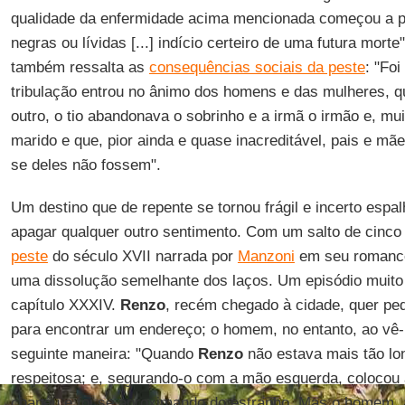
qualidade da enfermidade acima mencionada começou a 
negras ou lívidas [...] indício certeiro de uma futura morte
também ressalta as
consequências sociais da peste
: "Fo
tribulação entrou no ânimo dos homens e das mulheres, 
outro, o tio abandonava o sobrinho e a irmã o irmão e, mu
marido e que, pior ainda e quase inacreditável, pais e m
se deles não fossem".
Um destino que de repente se tornou frágil e incerto esp
apagar qualquer outro sentimento. Com um salto de cinco
peste
do século XVII narrada por
Manzoni
em seu romanc
uma dissolução semelhante dos laços. Um episódio muito 
capítulo XXXIV.
Renzo
, recém chegado à cidade, quer ped
para encontrar um endereço; o homem, no entanto, ao vê-
seguinte maneira: "Quando
Renzo
não estava mais tão lon
respeitosa; e, segurando-o com a mão esquerda, colocou 
chapéu e foi se aproximando do estranho. Mas o homem, 