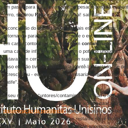
um passo para trás, levantou uma pesada bengala e apont
ferro, segurou
Renzo
gritando: - sai! sai! sai!".
A conclusão do episódio é ainda mais esclarecedora; o su
retornando para sua casa, descreve o encontro da seguin
em casa, contou que o abordara um
contaminado
, com u
uma cara de infame impostor, com o pote de unguento, ou
estava bem certo qual dos dois) em sua mão, dentro do c
caso ele não tivesse atentado a mantê-lo afastado. Se d
acrescentou - eu mesmo o atravessaria antes que tivesse 
patife".
A seu modo, os “untores/contaminadores” são o resultad
de microbiologia, era preciso pensar alguma causa lógic
disseminação da pestilência
.
Manzoni
, católico, atribui 
decisivo em seu romance. Mas o restante não é escondido:
das massas, a persistência de práticas supersticiosas, a