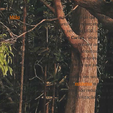
popular no erro.
Na
Milão
atingida pela
peste
, o povo pede ao
cardeal Bo
implorar a graça celestial. O santo homem percebe os risc
mas é forçado a ceder. Em 11 de junho de 1630, uma gran
músicos, povo, as relíquias de
São Carlos
- atravessou a 
registrou-se um aumento acentuado no número de infecçõ
consequências trágicas, no entanto, são atribuídas não a
aglomeração favoreceu, mas à ação dos “untores/contamin
necessidade de se agarrar a uma hipótese que parecesse
O escritor norte-americano
Jack London
, em seu curto r
Escarlate
, imagina que em 2013 uma
epidemia
que exter
inteiramente. Os poucos sobreviventes são reduzidos à 
primeiros homens. A educação para a civilização deve a
do zero.