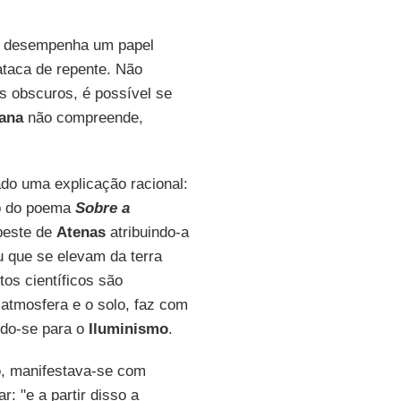
, desempenha um papel
taca de repente. Não
s obscuros, é possível se
ana
não compreende,
do uma explicação racional:
vro do poema
Sobre a
 peste de
Atenas
atribuindo-a
 que se elevam da terra
os científicos são
atmosfera e o solo, faz com
ndo-se para o
Iluminismo
.
o
, manifestava-se com
r: "e a partir disso a