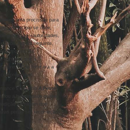
rromeo
uma procissão para
os, a princípio se opõe,
de procissão - autoridades,
cidade. No dia seguinte,
es e mortes. As
os contatos que a
adores”. Tão forte era a
 compreensível.
omance visionário
A Peste
minou a humanidade quase
condição selvagem dos
 duras penas ser recomeçada