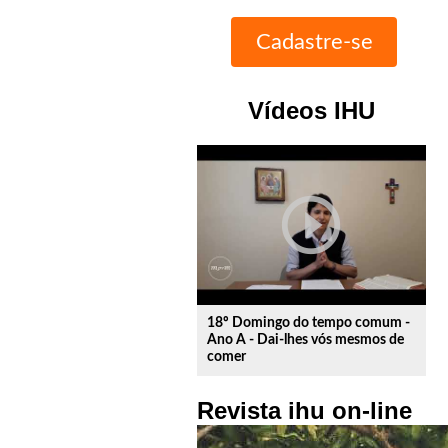
Vídeos IHU
play_circle_outline
18º Domingo do tempo comum -
Ano A - Dai-lhes vós mesmos de
comer
Revista ihu on-line