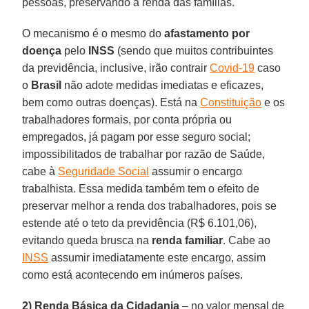
pessoas, preservando a renda das famílias.
O mecanismo é o mesmo do
afastamento
por
doença
pelo
INSS
(sendo que muitos contribuintes
da previdência, inclusive, irão contrair
Covid-19
caso
o
Brasil
não adote medidas imediatas e eficazes,
bem como outras doenças). Está na
Constituição
e os
trabalhadores formais, por conta própria ou
empregados, já pagam por esse seguro social;
impossibilitados de trabalhar por razão de Saúde,
cabe à
Seguridade Social
assumir o encargo
trabalhista. Essa medida também tem o efeito de
preservar melhor a renda dos trabalhadores, pois se
estende até o teto da previdência (R$ 6.101,06),
evitando queda brusca na
renda
familiar
. Cabe ao
INSS
assumir imediatamente este encargo, assim
como está acontecendo em inúmeros países.
2) Renda Básica da Cidadania
– no valor mensal de