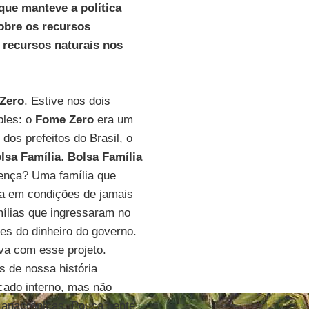
que manteve a política
obre os recursos
s recursos naturais nos
Zero
. Estive nos dois
ples: o
Fome Zero
era um
os prefeitos do Brasil, o
lsa Família
.
Bolsa Família
ença? Uma família que
ia em condições de jamais
mílias que ingressaram no
es do dinheiro do governo.
va com esse projeto.
 de nossa história
rcado interno, mas não
o anacrônicas. Pouca gente