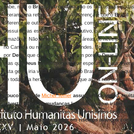
sabe, mas o
Brasil
e
Argentina
são os únicos países das
fizeram uma reforma agrária. A diferença é que o
Brasil
é 
diferente de outros grandes países, como Rússia, China, 
possui áreas estéreis. Tudo é produtivo, para semear ou 
Amazônia. Não temos desertos ou áreas de neve permane
no Canadá ou na Cordilheira dos Andes. No
Brasil
, dizem
por
Deus
, que os anjos reclamaram porque
Deus
lhe havi
mas que
Deus
lhes respondeu que esperassem para ver em
esta gente iria votar. A desgraça do Brasil é a política 
de toda uma herança colonialista que ainda não superamo
Pouco antes de
Michel Temer
assumir o Governo, muit
advertir sobre as mudanças legislativas que iriam reab
empresas estrangeiras explorar os recursos brasileiro
novo governo pode colocar em risco os avanços conqu
de PT?