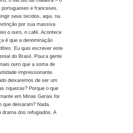
iro, o século da madeira – o
s portugueses e franceses,
ngir seus tecidos, aqui, na
 extinção por sua massiva
eio o ouro, o café. Acontece
nça é que a denominação
ities
. Eu quis escrever este
onial do Brasil. Pouca gente
o mais ouro que a soma de
antidade impressionante.
ando deixaremos de ser um
ias riquezas? Porque o que
amante em Minas Gerais foi
 o que deixaram? Nada.
o drama dos refugiados. A