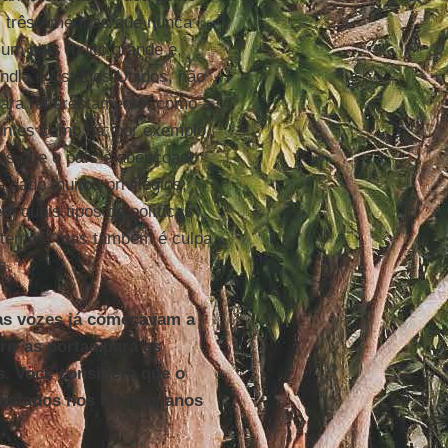
 três Américas que nunca
um país muito grande e,
Índia e Estados Unidos, não
para reflorestamento, como a
ntes como há, por exemplo,
os que o país é abençoado
a dado muitos privilégios,
 quais tipos de políticas
que temos, mas também é culpa
s.
as vozes já começavam a
rir as portas para as
s. Você considera que o
istados nos últimos anos