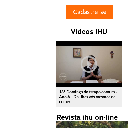
Vídeos IHU
play_circle_outline
18º Domingo do tempo comum -
Ano A - Dai-lhes vós mesmos de
comer
Revista ihu on-line