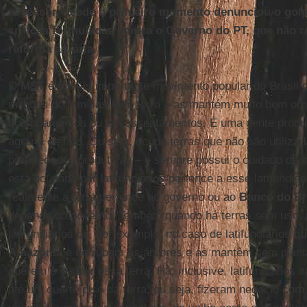
assessor, desde o primeiro momento denunciou o golp
críticas formuladas contra o Governo do PT, que não r
reforma agrária.
O
MST
é o mais importante movimento popular do Brasil 
milhões de famílias sem terra e as mantém muito bem or
acampamentos ou em assentamentos. É uma gente produti
agrária de fato. Ou seja, ocupa terras que não são utiliz
propriedades produtivas – e sempre possui o cuidado de i
está ocupada por latifundiários pertence a esse latifundiá
realmente a terra pertence ao governo ou ao
Banco do Br
depende do governo. Também quando há terras sem uso,
latifundiários ou, por exemplo, no caso de latifundiários
Amazônia
e derrubam as árvores e as mantêm sem plant
querem é vender essa terra. Há, inclusive, latifundiário
até um quarto piso da terra, ou seja, fizeram negócio com