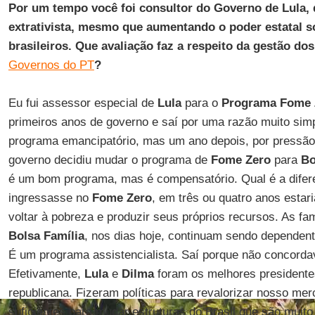
Por um tempo você foi consultor do Governo de Lula, 
extrativista, mesmo que aumentando o poder estatal s
brasileiros. Que avaliação faz a respeito da gestão do
Governos do PT
?
Eu fui assessor especial de
Lula
para o
Programa Fome 
primeiros anos de governo e saí por uma razão muito sim
programa emancipatório, mas um ano depois, por pressão d
governo decidiu mudar o programa de
Fome Zero
para
Bo
é um bom programa, mas é compensatório. Qual é a difer
ingressasse no
Fome Zero
, em três ou quatro anos estar
voltar à pobreza e produzir seus próprios recursos. As fa
Bolsa Família
, nos dias hoje, continuam sendo dependent
É um programa assistencialista. Saí porque não concorda
Efetivamente,
Lula
e
Dilma
foram os melhores presidentes
republicana. Fizeram políticas para revalorizar nosso me
suficientes para mudar estruturas do Brasil que são muit