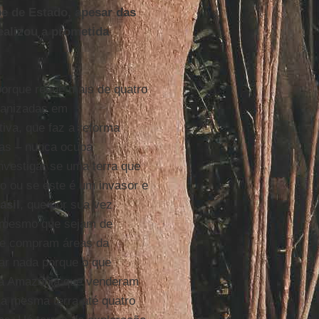
e de Estado, apesar das
ealizou a prometida
porque reúne mais de quatro
ganizadas em
va, que faz a reforma
adas – nunca ocupa
nvestigar se uma terra que
rio ou se este é um invasor e
asil
, que por sua vez
 mesmo que sejam de
 que compram áreas da
ar nada porque o que
s na Amazônia que venderam
 a mesma terra até quatro