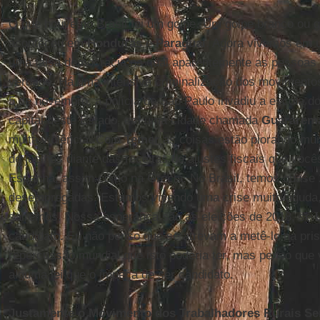
O que houve no Brasil foi um golpe. Um golpe branco ou 
aconteceu em
Honduras
e
Paraguai
. Agora vivemos em u
uma falsa democracia na qual aparentemente as pessoas 
verdade. Há uma intensiva criminalização dos movimentos
5 de novembro, a polícia de São Paulo invadiu a escola d
capital deste Estado, em uma cidade chamada
Guararem
muita violência. Com
Temer
as coisas estão piorando mui
de joelhos diante das receitas de ajustes fiscais que voc
Espanha, assim como na Grécia. No Brasil, temos quase
desempregadas. Estamos vivendo uma crise muito aguda
sairemos. Nossa esperança são as eleições de 2018, se
candidato. Eu não penso que se atrevam a metê-lo na pri
repercussão mundial que isto poderia ter, mas penso que 
alguma lei que o impeça de ser candidato.
Justamente o Movimento dos Trabalhadores Rurais Sem