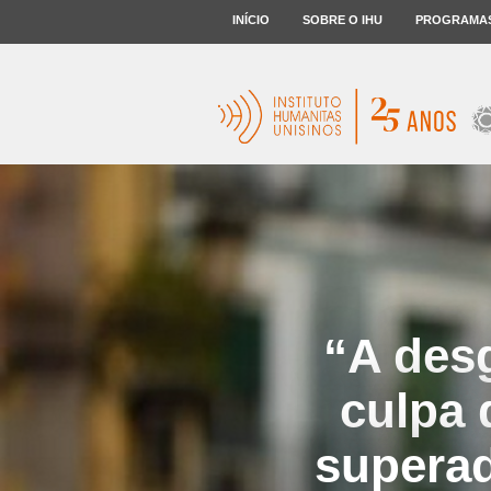
INÍCIO
SOBRE O IHU
PROGRAMA
“A desg
culpa 
superad