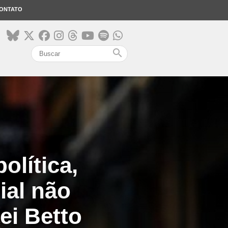
ONTATO
search
olítica,
ial não
ei Betto