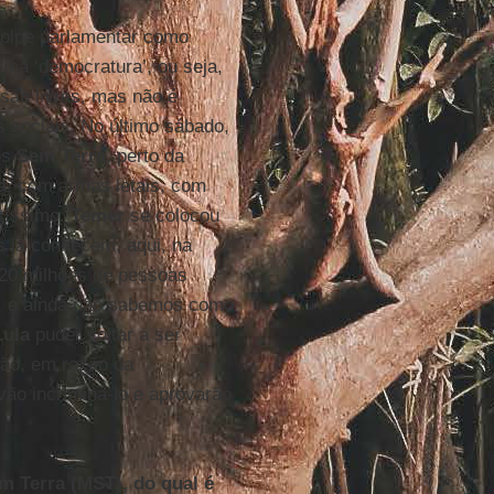
golpe parlamentar como
ma ‘democratura’, ou seja,
são livres, mas não é
 sociais. No último sábado,
os
Sem Terra
, perto da
a
, com armas letais, com
tíssimo.
Temer
se colocou
ês já conhecem, aqui, na
 20 milhões de pessoas
, e ainda não sabemos como
Lula
puder voltar a ser
são, em razão da
vão incriminá-lo e aprovarão
 Terra (MST), do qual é