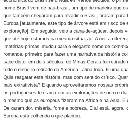
econômica do Brasil se dividia em vários séculos: o prime
nome Brasil vem de pau-brasil, um tipo de madeira que o
que também chegaram para invadir o Brasil, tiraram para ti
Europa [atualmente, este tipo de árvore está em risco de
exploração]. Em seguida, veio a cana-de-açúcar, depois v
que até hoje estamos na mesma situação. A única difere
‘matérias-primas’ mudou para o elegante nome de
commod
romance, primeiro para fazer uma narrativa da história col
sabe disto: em dois séculos, de Minas Gerais foi retirad
todo o dinheiro retirado da América Latina toda. É uma qu
Quis resgatar esta história, mas com sentido crítico. Qu
país extrativista? E quando aproveitaremos nossas própr
os portugueses fizeram com as explorações de ouro e di
o mesmo que os europeus fizeram na África e na Ásia. E
Deixaram dor, miséria, fome e pobreza. E aí está, agora, 
Europa está colhendo o que plantou.