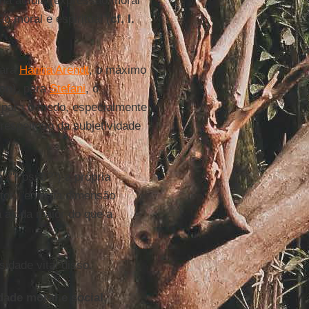
 na acídia (expressão moral
 moral e espiritual (
cf. I.
Para
Hanna Arendt
, o máximo
on
), para
Stefani
, o
 para o medo, especialmente
 respeitoso da subjetividade
a
("Posso?") a própria
utor, "em sua dimensão
a ajuda maior do que a
idade vital disso.
dade moral e social
.