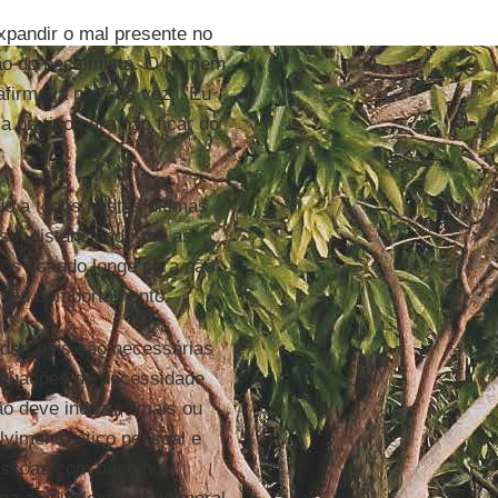
xpandir o mal presente no
ção do pessimista. O homem
 afirmava por sua vez: "Eu
 pratico para não ficar do
do a todos nestas últimas
sa, distanciando-me as
os ficando longe para não
o meu comportamento.
udar, pois são necessárias
situações de necessidade
ão deve induzir, “mais ou
vimento ético pessoal e
pessoas com base no