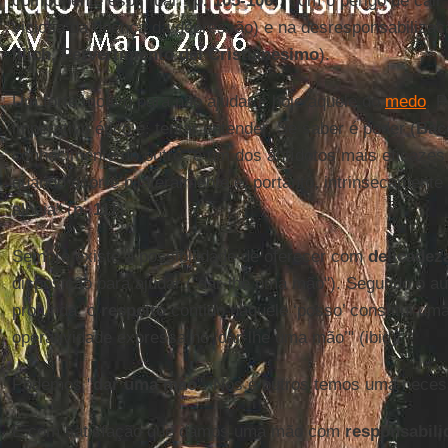
componente espiritual" (
p. 105-106
), com o perigo de cair
viciosa da doença da depressão) e na desresponsabilização
Illich, Pervertimento del Cristianesimo
).
Um forte motivo para não ajudar é hoje aquele do
medo
. 
imperativo ético é: tentar entender. Se saber é poder (
Bac
conhecimento do outro "é um dos antídotos mais eficazes
quando ocorre bilateralmente e, portanto, intrinsecamente
alheia" (
p. 111
).
Sempre existe a possibilidade de oferecer com
delicadez
disposição para ajudar ("dar-lhe uma mão"). Segundo o a
profunda, o
respeito
contido naquele ‘posso’ constitui um
operatividade expressa no ‘dar-lhe uma mão’" (ibid).
Podemos "
dar uma mão
". Nós e outros temos uma necess
É com satisfação que damos uma mão com
responsabili