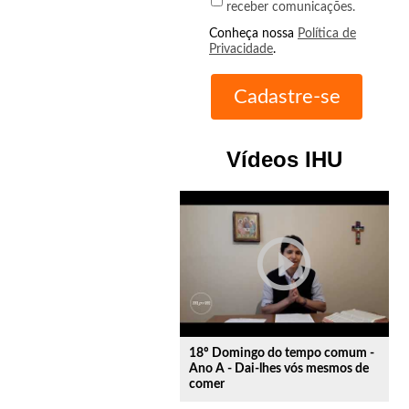
receber comunicações.
Conheça nossa
Política de
Privacidade
.
Vídeos IHU
play_circle_outline
18º Domingo do tempo comum -
Ano A - Dai-lhes vós mesmos de
comer