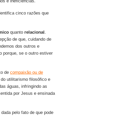
s e ineficiências.
entifica cinco razões que
mico
quanto
relacional
.
epção de que, cuidando de
ndemos dos outros e
 porque, se o outro estiver
to de
compaixão ou de
o utilitarismo filosófico e
as águas, infringindo as
sentida por Jesus e ensinada
é dada pelo fato de que pode