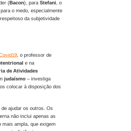
der (
Bacon
), para
Stefani
, o
 para o medo, especialmente
 respeitoso da subjetividade
Covid19
, o professor de
etentrional
e na
ria de Atividades
em
judaísmo
– investiga
os colocar à disposição dos
 de ajudar os outros. Os
rna não inclui apenas as
o mais ampla, que exigem