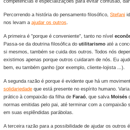
competências e especializações para evitar confusão, dano
Percorrendo a história do pensamento filosófico,
Stefani
id
nos levam a
ajudar os outros
.
A primeira é "porque é conveniente", tanto no nível
econô
Passa-se da doutrina filosófica do
utilitarismo
até a conc
si mesmos, também se cuida dos outros. Todos nós depe
existimos apenas porque outros cuidaram de nós. Eu ajudo
bem, eu também ganho (por exemplo, cliente-lojista ...).
A segunda razão é porque é evidente que há um movimen
solidariedade
que está presente no espírito humano. Varia d
prático à compaixão da filha de
Faraó
, que salva
Moisés
d
normas emitidas pelo pai, até terminar com a compaixão 
em suas esplêndidas parábolas.
A terceira razão para a possibilidade de ajudar os outros 