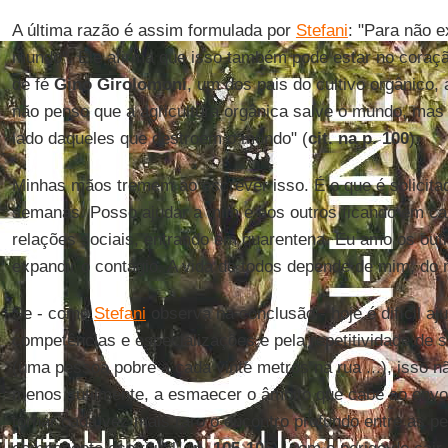
A última razão é assim formulada por
Stefani
: "Para não e
mundo". Ele afirma que isso também pode estar no cora
de fé
Gino Girolomoni
, um dos pais do cultivo orgânico,
não penso que a agricultura orgânica salve o mundo, mas a
lado daqueles que destroem o mundo" (
cit. na p. 100
).
Minhas mãos tremem ao escrever isso. É o que é solicita
semanas. Posso ajudar a mim e aos outros ficando em ca
relações sociais, entrando em quarentena. Eu amo os outr
expandir o contágio. A vida de todos depende de mim, d
Se - como
Stefani
observa na conclusão - hoje é difícil aj
competências e especializações e pela repetitividade de 
(uma pessoa pobre a cada vinte metros na rua ...), isso n
menos sutilmente, a esmaecer o âmbito que cabe ao envol
tornar cada vez mais raro o encontro profundo entre as 