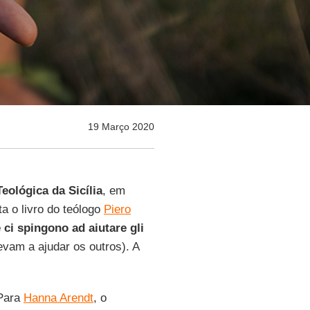
19 Março 2020
eológica da Sicília
, em
a o livro do teólogo
Piero
ci spingono ad aiutare gli
vam a ajudar os outros). A
 Para
Hanna Arendt
, o