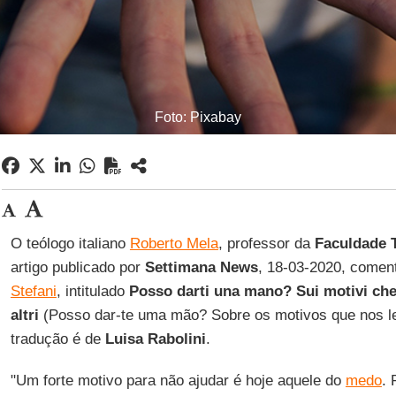
Foto: Pixabay
O teólogo italiano
Roberto Mela
, professor da
Faculdade T
artigo publicado por
Settimana News
, 18-03-2020, coment
Stefani
, intitulado
Posso darti una mano? Sui motivi che 
altri
(Posso dar-te uma mão? Sobre os motivos que nos le
tradução é de
Luisa Rabolini
.
"Um forte motivo para não ajudar é hoje aquele do
medo
.