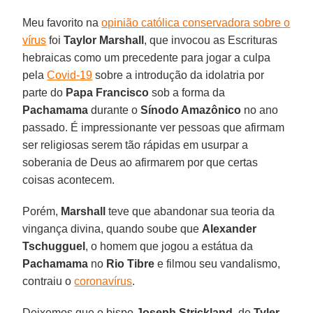
Meu favorito na
opinião católica conservadora sobre o
vírus
foi
Taylor Marshall
, que invocou as Escrituras
hebraicas como um precedente para jogar a culpa
pela
Covid-19
sobre a introdução da idolatria por
parte do
Papa Francisco
sob a forma da
Pachamama
durante o
Sínodo Amazônico
no ano
passado. É impressionante ver pessoas que afirmam
ser religiosas serem tão rápidas em usurpar a
soberania de Deus ao afirmarem por que certas
coisas acontecem.
Porém,
Marshall
teve que abandonar sua teoria da
vingança divina, quando soube que
Alexander
Tschugguel
, o homem que jogou a estátua da
Pachamama
no
Rio Tibre
e filmou seu vandalismo,
contraiu o
coronavírus
.
Deixemos que o bispo
Joseph Strickland
, de
Tyler
,