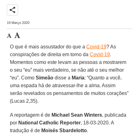
share
19 Março 2020
O que é mais assustador do que a
Covid-19
? As
conspirações de direita em torno da
Covid-19
.
Momentos como este levam as pessoas a mostrarem
o seu “eu” mais verdadeiro, se não até o seu melhor
“eu”. Como
Simeão
disse a
Maria
: “Quanto a você,
uma espada há de atravessar-lhe a alma. Assim
serão revelados os pensamentos de muitos corações”
(Lucas 2,35).
A reportagem é de
Michael Sean Winters
, publicada
por
National Catholic Reporter
, 18-03-2020. A
tradução é de
Moisés Sbardelotto
.