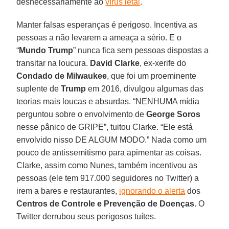
desnecessariamente ao
vírus letal
.
Manter falsas esperanças é perigoso. Incentiva as
pessoas a não levarem a ameaça a sério. E o
“
Mundo Trump
” nunca fica sem pessoas dispostas a
transitar na loucura.
David Clarke
, ex-xerife do
Condado de Milwaukee
, que foi um proeminente
suplente de
Trump
em 2016, divulgou algumas das
teorias mais loucas e absurdas. “NENHUMA mídia
perguntou sobre o envolvimento de
George Soros
nesse pânico de GRIPE”, tuitou Clarke. “Ele está
envolvido nisso DE ALGUM MODO.” Nada como um
pouco de antissemitismo para apimentar as coisas.
Clarke, assim como Nunes, também incentivou as
pessoas (ele tem 917.000 seguidores no Twitter) a
irem a bares e restaurantes,
ignorando o alerta
dos
Centros de Controle e Prevenção de Doenças
. O
Twitter derrubou seus perigosos tuítes.