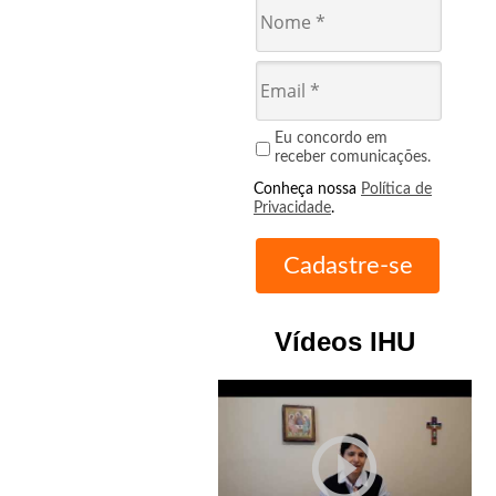
Eu concordo em
receber comunicações.
Conheça nossa
Política de
Privacidade
.
Vídeos IHU
play_circle_outline