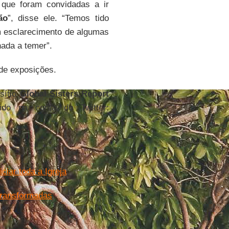
que foram convidadas a ir
ão
”, disse ele. “Temos tido
m esclarecimento de algumas
nada a temer”.
de exposições.
sítio
Global Sisters Report
ido na conta do Twitter:
iar toda a Igreja
transformadas