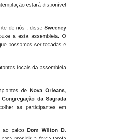
ntemplação estará disponível
ante de nós”, disse
Sweeney
ouxe a esta assembleia. O
 que possamos ser tocadas e
ntantes locais da assembleia
splantes de
Nova Orleans
,
a
Congregação da Sagrada
colher as participantes em
iu ao palco
Dom Wilton D.
para presidir a força-tarefa