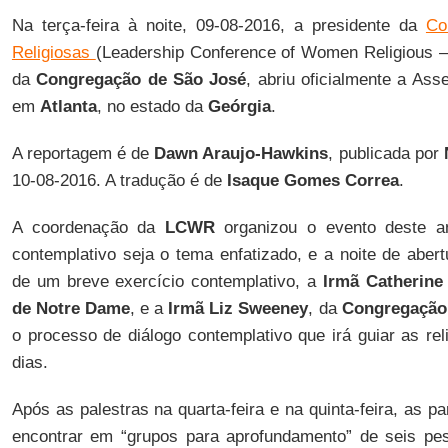
Na terça-feira à noite, 09-08-2016, a presidente da
Co
Religiosas
(Leadership Conference of Women Religious 
da
Congregação de São José
, abriu oficialmente a As
em
Atlanta
, no estado da
Geórgia
.
A reportagem é de
Dawn Araujo-Hawkins
, publicada por
10-08-2016. A tradução é de
Isaque Gomes Correa
.
A coordenação da
LCWR
organizou o evento deste a
contemplativo seja o tema enfatizado, e a noite de aber
de um breve exercício contemplativo, a
Irmã Catherine
de Notre Dame
, e a
Irmã Liz Sweeney
, da
Congregação
o processo de diálogo contemplativo que irá guiar as re
dias.
Após as palestras na quarta-feira e na quinta-feira, as pa
encontrar em “grupos para aprofundamento” de seis pe