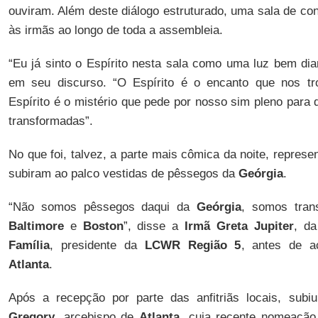
ouviram. Além deste diálogo estruturado, uma sala de co
às irmãs ao longo de toda a assembleia.
“Eu já sinto o Espírito nesta sala como uma luz bem di
em seu discurso. “O Espírito é o encanto que nos tr
Espírito é o mistério que pede por nosso sim pleno para
transformadas”.
No que foi, talvez, a parte mais cômica da noite, represe
subiram ao palco vestidas de pêssegos da
Geórgia
.
“Não somos pêssegos daqui da
Geórgia
, somos tran
Baltimore
e
Boston
”, disse a
Irmã Greta Jupiter
, d
Família
, presidente da
LCWR Região 5
, antes de a
Atlanta
.
Após a recepção por parte das anfitriãs locais, sub
Gregory
, arcebispo de
Atlanta
, cuja recente nomeação 