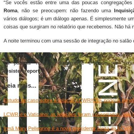
“Se vocês estão entre uma das poucas congregações 
Roma
, não se preocupem: não fazendo uma
Inquisiç
vários diálogos; é um diálogo apenas. É simplesmente u
coisas que surgiram no relatório que recebemos. Não há 
A noite terminou com uma sessão de integração no salão 
A assembleia da
LCWR
continua até sábado de noite. O 
irá publicar notícias diariamente e pode ser segu
@sistersreport.
Leia mais...
Estudo de caso sobre a relação LCWR/CDF poderia benefic
LCWR e o Vaticano: as relações foram consertadas, não 
Irmã Mary Pellegrino é a nova presidente eleita da LCWR