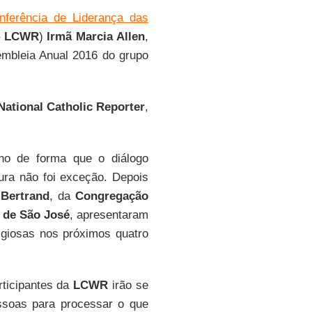
nferência de Liderança das
–
LCWR
)
Irmã Marcia Allen
,
sembleia Anual 2016 do grupo
National Catholic Reporter
,
no de forma que o diálogo
tura não foi exceção. Depois
 Bertrand
, da
Congregação
 de São José
, apresentaram
ligiosas nos próximos quatro
rticipantes da
LCWR
irão se
ssoas para processar o que