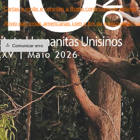
Cartas a irmãs e convites a Roma continuam um diálogo
Alívio das irmãs americanas com o fim da investigação va
⚠️
Comunicar erro