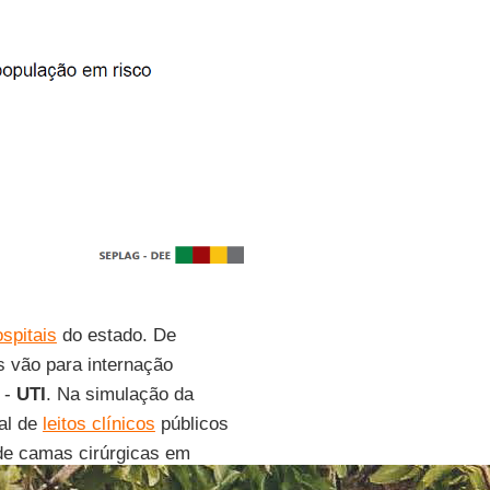
spitais
do estado. De
s vão para internação
o
-
UTI
. Na simulação da
al de
leitos clínicos
públicos
 de camas cirúrgicas em