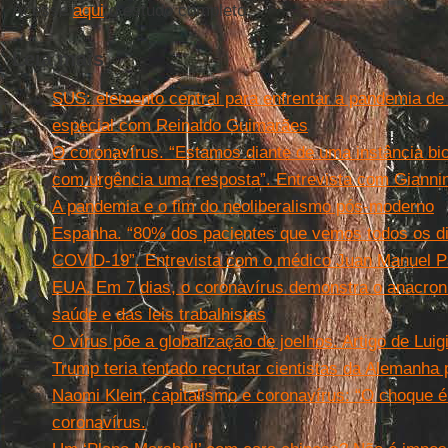
Acesse
aqui
o estudo completo.
Leia mais
SUS: elemento central para enfrentar a pandemia de 
especial com Reinaldo Guimarães
O coronavírus. “Estamos diante de uma instância biop
com urgência uma resposta”. Entrevista com Gianni
A pandemia e o fim do neoliberalismo pós-moderno
Espanha. “80% dos pacientes que vemos todos os di
COVID-19”. Entrevista com o médico Juan Manuel P
EUA. Em 7 dias, o coronavírus demonstra o anacron
saúde e das leis trabalhistas
O vírus põe a globalização de joelhos. Artigo de Luigi
Trump teria tentado recrutar cientistas da Alemanha
Naomi Klein, capitalismo e coronavírus: “O choque é 
coronavírus.