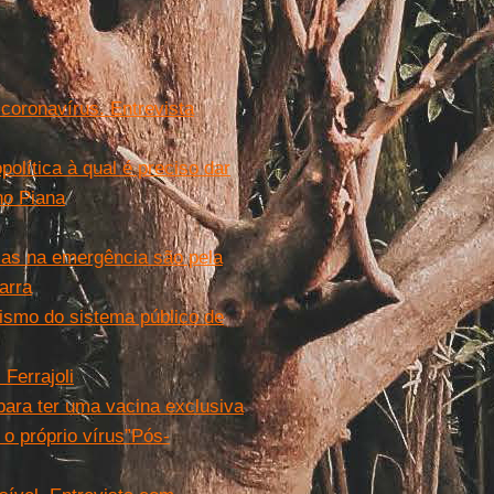
coronavírus. Entrevista
olítica à qual é preciso dar
no Piana
as na emergência são pela
arra
ismo do sistema público de
 Ferrajoli
 para ter uma vacina exclusiva
o próprio vírus”
Pós-