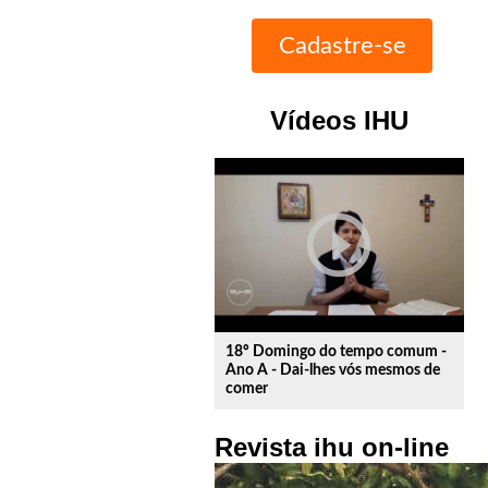
Vídeos IHU
play_circle_outline
18º Domingo do tempo comum -
Ano A - Dai-lhes vós mesmos de
comer
Revista ihu on-line