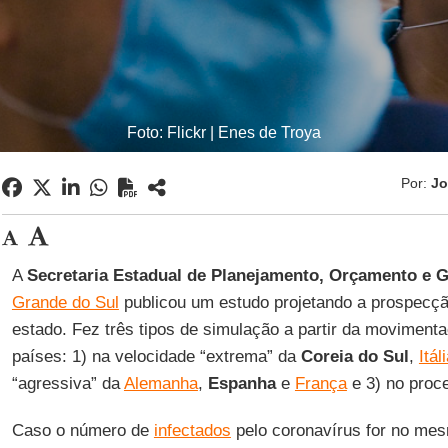
Foto: Flickr | Enes de Troya
Por:
Jo
A
Secretaria Estadual de Planejamento, Orçamento e 
Grande do Sul
publicou um estudo projetando a prospecç
estado. Fez três tipos de simulação a partir da moviment
países: 1) na velocidade “extrema” da
Coreia do Sul
,
Itál
“agressiva” da
Alemanha
,
Espanha
e
França
e 3) no proc
Caso o número de
infectados
pelo coronavírus for no me