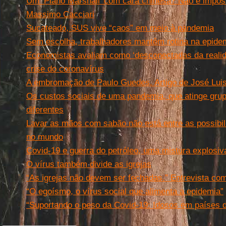
Um ‘Plano Marshall’ com cara chinesa? Não é imposs
Massimo Cacciari
Sucateado, SUS vive “caos” em meio à pandemia
Sem escolha, trabalhadores mantêm rotina na epide
Economistas avaliam como ‘desconectadas da reali
crise do coronavírus
A embromação de Paulo Guedes. Artigo de José Luis
Os custos sociais de uma pandemia, que atinge grup
diferentes
Lavar as mãos com sabão não está entre as possibil
no mundo
Covid-19 e guerra do petróleo, uma mistura explosi
O vírus também divide as igrejas
“As igrejas não devem ser fechadas.” Entrevista co
“O egoísmo, o vírus social que alimenta a epidemia”
“Suportando o peso da Covid-19: Idosos em países d