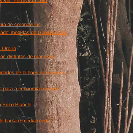
ível. Entrevista com
mia de coronavírus
dade’ medidas de Guedes para
 Oreiro
os distintos de maneiras
idades de bilhões de pessoas
va para a economia mundial
m Enzo Bianchi
e baixa e média renda"