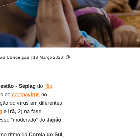
ão Conceição
| 19 Março 2020
Gestão
-
Seplag
do
Rio
ão do
coronavírus
no
ação do vírus em diferentes
ia
e
Irã
, 2) na fase
esso “moderado” do
Japão
.
smo ritmo da
Coreia do Sul
,