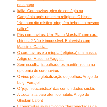
pelo papa
Itália. Coronavírus, pico de contágio na
Campânia após um retiro religioso. O bispo:
“Nenhum rito místico, ninguém bebeu no mesmo
cálice”
Pós-coronavírus. Um ‘Plano Marshall’ com cara
chinesa? Não é impossível. Entrevista com
Massimo Cacciari
O coronavírus e a miopia (religiosa) em massa.
Artigo de Massimo Faggioli
Sem escolha, trabalhadores mantêm rotina na
epidemia de coronavírus
O vírus põe a globalização de joelhos. Artigo de
Luigi Ferrajoli
O “jejum eucarístico” das comunidades cristãs
A Eucaristia para além do hábito. Artigo de
Ghislain Lafont
Economistas avaliam como ‘desconectadas da