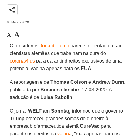
share
18 Março 2020
O presidente
Donald Trump
parece ter tentado atrair
cientistas alemães que trabalham na cura do
coronavírus
para garantir direitos exclusivos de uma
potencial vacina apenas para os
EUA
.
A reportagem é de
Thomas Colson
e
Andrew Dunn
,
publicada por
Business Insider
, 17-03-2020. A
tradução é de
Luisa Rabolini
.
O jornal
WELT am Sonntag
informou que o governo
Trump
ofereceu grandes somas de dinheiro à
empresa biofarmacêutica alemã
CureVac
para
garantir os direitos da
vacina
, "mas apenas para os