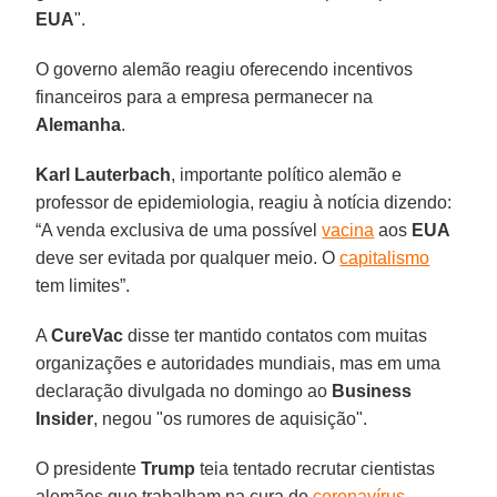
EUA
".
O governo alemão reagiu oferecendo incentivos
financeiros para a empresa permanecer na
Alemanha
.
Karl Lauterbach
, importante político alemão e
professor de epidemiologia, reagiu à notícia dizendo:
“A venda exclusiva de uma possível
vacina
aos
EUA
deve ser evitada por qualquer meio. O
capitalismo
tem limites”.
A
CureVac
disse ter mantido contatos com muitas
organizações e autoridades mundiais, mas em uma
declaração divulgada no domingo ao
Business
Insider
, negou "os rumores de aquisição".
O presidente
Trump
teia tentado recrutar cientistas
alemães que trabalham na cura do
coronavírus
,