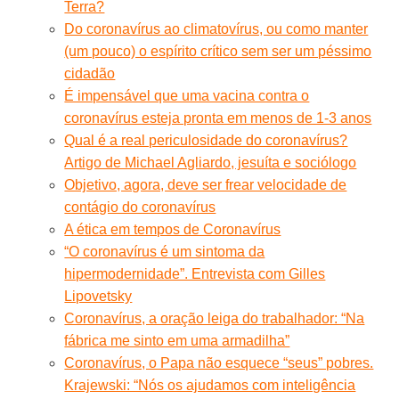
Terra?
Do coronavírus ao climatovírus, ou como manter
(um pouco) o espírito crítico sem ser um péssimo
cidadão
É impensável que uma vacina contra o
coronavírus esteja pronta em menos de 1-3 anos
Qual é a real periculosidade do coronavírus?
Artigo de Michael Agliardo, jesuíta e sociólogo
Objetivo, agora, deve ser frear velocidade de
contágio do coronavírus
A ética em tempos de Coronavírus
“O coronavírus é um sintoma da
hipermodernidade”. Entrevista com Gilles
Lipovetsky
Coronavírus, a oração leiga do trabalhador: “Na
fábrica me sinto em uma armadilha”
Coronavírus, o Papa não esquece “seus” pobres.
Krajewski: “Nós os ajudamos com inteligência