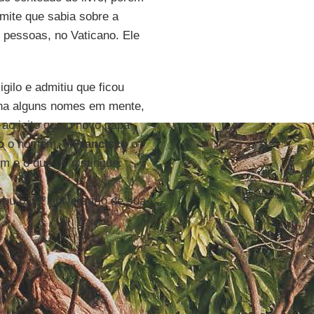
admite que sabia sobre a
 pessoas, no Vaticano. Ele
gilo e admitiu que ficou
nha alguns nomes em mente,
 ao jeito que o novo papa
o
o homem, e
Francisco
o
 e o que os distingue.
ou o 65º aniversário de sua