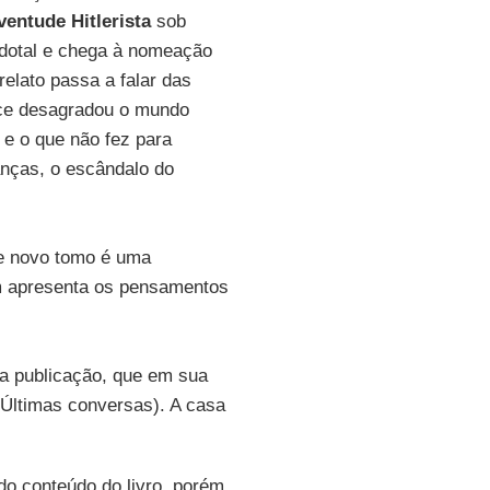
ventude Hitlerista
sob
erdotal e chega à nomeação
elato passa a falar das
ice desagradou o mundo
e o que não fez para
anças, o escândalo do
te novo tomo é uma
m apresenta os pensamentos
ta publicação, que em sua
(Últimas conversas). A casa
 do conteúdo do livro, porém