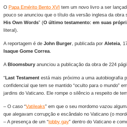
O
Papa Emérito Bento XVI
tem um novo livro a ser lança
pouco se anunciou que o título da versão inglesa da obra 
His Own Words
” (
O último testamento: em suas própri
literal).
A reportagem é de
John Burger
, publicada por
Aleteia
, 1
Isaque Gome Correa
.
A
Bloomsbury
anunciou a publicação da obra de 224 págin
“
Last Testament
está mais próximo a uma autobiografia p
confidencial que tem se mantido “oculto para o mundo” e
jardins do Vaticano. Ele rompe o silêncio a respeito de t
– O caso “
Vatileaks
” em que o seu mordomo vazou alguma
que alegavam corrupção e escândalo no Vaticano (o mord
– A presença de um “
lobby gay
” dentro do Vaticano e com