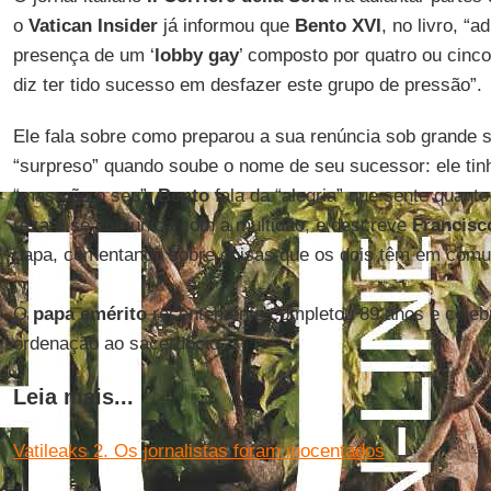
o
Vatican Insider
já informou que
Bento XVI
, no livro, “
presença de um ‘
lobby gay
’ composto por quatro ou cinco
diz ter tido sucesso em desfazer este grupo de pressão”.
Ele fala sobre como preparou a sua renúncia sob grande si
“surpreso” quando soube o nome de seu sucessor: ele ti
“mas não o seu”.
Bento
fala da “alegria” que sente quanto
reza e se comunica com a multidão, e descreve
Francisc
papa, comentando sobre coisas que os dois têm em comum
O
papa emérito
recentemente completou 89 anos e celebr
ordenação ao sacerdócio.
Leia mais...
Vatileaks 2. Os jornalistas foram inocentados