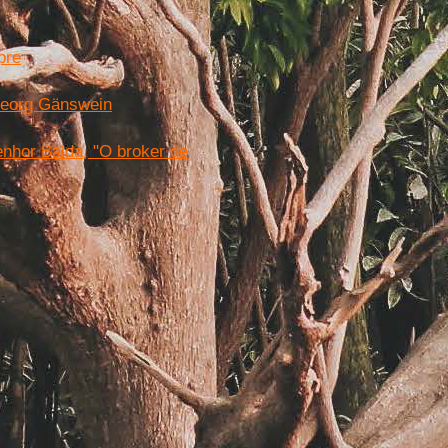
pre
 Georg Gänswein
enhor Balda, "O broker de