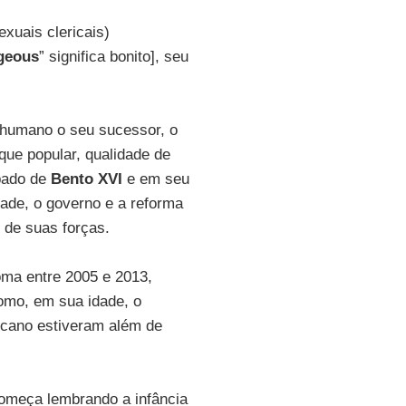
exuais clericais)
geous
” significa bonito], seu
 humano o seu sucessor, o
que popular, qualidade de
apado de
Bento XVI
e em seu
dade, o governo e a reforma
 de suas forças.
oma entre 2005 e 2013,
omo, em sua idade, o
icano estiveram além de
meça lembrando a infância