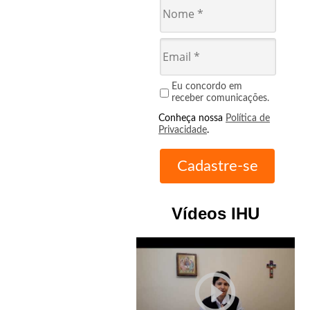
Eu concordo em
receber comunicações.
Conheça nossa
Política de
Privacidade
.
Vídeos IHU
play_circle_outline