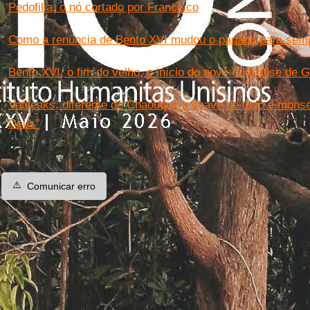
Pedofilia, o nó cortado por Francisco
Como a renúncia de Bento XVI mudou o papado para sem
Bento XVI, o fim do velho, o início do novo: a análise de
Vatileaks, diferente de Chaouqui: a chave de tudo é mons
Deus"
⚠️
Comunicar erro