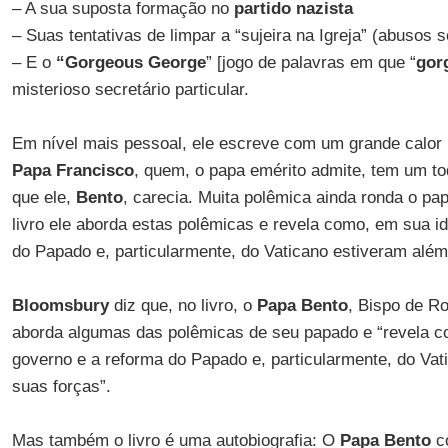
– A sua suposta formação no
partido nazista
– Suas tentativas de limpar a “sujeira na Igreja” (abusos s
– E o
“Gorgeous George
” [jogo de palavras em que “
gor
misterioso secretário particular.
Em nível mais pessoal, ele escreve com um grande calor
Papa Francisco
, quem, o papa emérito admite, tem um to
que ele,
Bento
, carecia. Muita polêmica ainda ronda o p
livro ele aborda estas polêmicas e revela como, em sua i
do Papado e, particularmente, do Vaticano estiveram além
Bloomsbury
diz que, no livro, o
Papa Bento
, Bispo de R
aborda algumas das polêmicas de seu papado e “revela c
governo e a reforma do Papado e, particularmente, do Vat
suas forças”.
Mas também o livro é uma autobiografia: O
Papa Bento
co