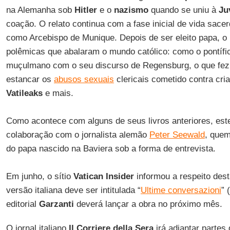
na Alemanha sob
Hitler
e o
nazismo
quando se uniu à
Ju
coação. O relato continua com a fase inicial de vida sac
como Arcebispo de Munique. Depois de ser eleito papa, o r
polêmicas que abalaram o mundo católico: como o pontíf
muçulmano com o seu discurso de Regensburg, o que fez 
estancar os
abusos sexuais
clericais cometido contra cri
Vatileaks
e mais.
Como acontece com alguns de seus livros anteriores, es
colaboração com o jornalista alemão
Peter Seewald
, que
do papa nascido na Baviera sob a forma de entrevista.
Em junho, o sítio
Vatican Insider
informou a respeito des
versão italiana deve ser intitulada “
Ultime conversazioni
” 
editorial
Garzanti
deverá lançar a obra no próximo mês.
O jornal italiano
Il Corriere della Sera
irá adiantar partes