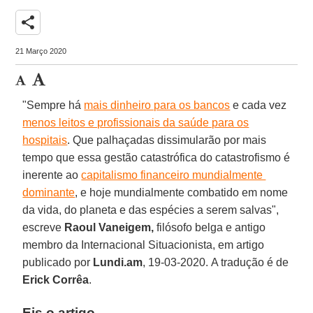
share
21 Março 2020
"Sempre há
mais dinheiro para os bancos
e cada vez
menos leitos e profissionais da saúde para os
hospitais
. Que palhaçadas dissimularão por mais
tempo que essa gestão catastrófica do catastrofismo é
inerente ao
capitalismo financeiro mundialmente
dominante
, e hoje mundialmente combatido em nome
da vida, do planeta e das espécies a serem salvas",
escreve
Raoul Vaneigem,
filósofo belga e antigo
membro da Internacional Situacionista, em artigo
publicado por
Lundi.am
, 19-03-2020. A tradução é de
Erick
Corrêa
.
Eis o artigo.