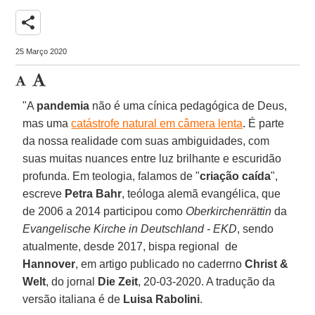
share
25 Março 2020
"A
pandemia
não é uma cínica pedagógica de Deus,
mas uma
catástrofe natural em câmera lenta
. É parte
da nossa realidade com suas ambiguidades, com
suas muitas nuances entre luz brilhante e escuridão
profunda. Em teologia, falamos de "
criação caída
",
escreve
Petra Bahr
, teóloga alemã evangélica, que
de 2006 a 2014 participou como
Oberkirchenrättin
da
Evangelische Kirche in Deutschland - EKD
, sendo
atualmente, desde 2017, bispa regional de
Hannover
, em artigo publicado no caderrno
Christ &
Welt
, do jornal
Die Zeit
, 20-03-2020. A tradução da
versão italiana é de
Luisa Rabolini
.