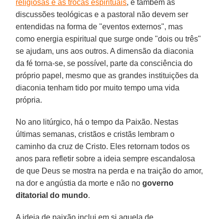
religiosas e as trocas espirituais
, e também as
discussões teológicas e a pastoral não devem ser
entendidas na forma de "eventos externos", mas
como energia espiritual que surge onde "dois ou três"
se ajudam, uns aos outros. A dimensão da diaconia
da fé torna-se, se possível, parte da consciência do
próprio papel, mesmo que as grandes instituições da
diaconia tenham tido por muito tempo uma vida
própria.
No ano litúrgico, há o tempo da Paixão. Nestas
últimas semanas, cristãos e cristãs lembram o
caminho da cruz de Cristo. Eles retornam todos os
anos para refletir sobre a ideia sempre escandalosa
de que Deus se mostra na perda e na traição do amor,
na dor e angústia da morte e não no
governo
ditatorial do mundo
.
A ideia de paixão inclui em si aquela de