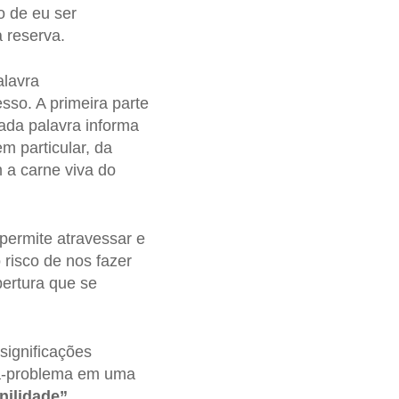
o de eu ser
 reserva.
alavra
esso. A primeira parte
cada palavra informa
m particular, da
 a carne viva do
permite atravessar e
risco de nos fazer
bertura que se
significações
ra-problema em uma
nilidade”
.