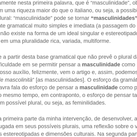
mente nesta primeira palavra, que é “masculinidade”, 
 uma riqueza maior do que o italiano, ou seja, a possibi
ural: “masculinidade” pode se tornar
“masculinidades
e gramatical muito simples e imediata (a passagem do si
não existe na forma de um ideal singular e estereotipa
em uma pluralidade rica, variada, multiforme.
e a partir desta base gramatical que não prevê o plural 
iculdade em se permitir pensar a
masculinidade
como 
osso auxílio, felizmente, vem o artigo e, assim, podemos
le mascolinità
” [as masculinidades]. O esforço da gramá
lavra fala do esforço de pensar a
masculinidade
como pl
ao mesmo tempo, em contraponto, o esforço de pensar t
 possível plural, ou seja, as feminilidades.
a primeira parte da minha intervenção, de desenvolver, 
ugada em seus possíveis plurais, uma reflexão sobre o v
s estereotipadas e dimensões culturais. Na segunda part