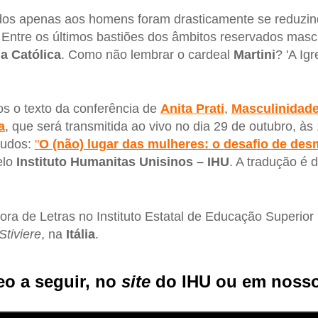
dos apenas aos homens foram drasticamente se reduzi
. Entre os últimos bastiões dos âmbitos reservados mas
ja Católica
. Como não lembrar o cardeal
Martini
? 'A Ig
os o texto da conferência de
Anita Prati
,
Masculinidade
a
, que será transmitida ao vivo no dia 29 de outubro, às 
studos:
"
O (não) lugar das mulheres: o desafio de des
elo
Instituto Humanitas Unisinos – IHU
. A tradução é 
sora de Letras no Instituto Estatal de Educação Superi
Stiviere
, na
Itália
.
eo a seguir, no
site
do
IHU
ou em noss