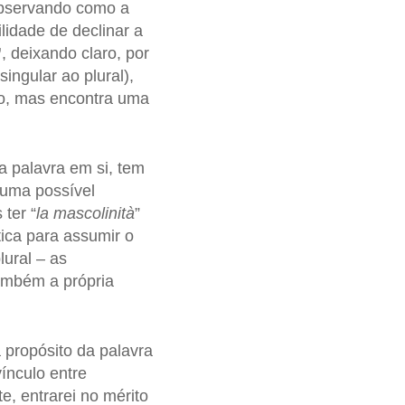
observando como a
lidade de declinar a
”
, deixando claro, por
ngular ao plural),
do, mas encontra uma
da palavra em si, tem
uma possível
 ter “
la mascolinità
”
tica para assumir o
ural – as
ambém a própria
a propósito da palavra
ínculo entre
e, entrarei no mérito