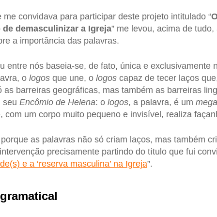
me convidava para participar deste projeto intitulado “
O
 de demasculinizar a Igreja
” me levou, acima de tudo, 
bre a importância das palavras.
u entre nós baseia-se, de fato, única e exclusivamente ne
lavra, o
logos
que une, o
logos
capaz de tecer laços que
 as barreiras geográficas, mas também as barreiras ling
 seu
Encômio de Helena
: o
logos
, a palavra, é um
mega
 com um corpo muito pequeno e invisível, realiza façan
 porque as palavras não só criam laços, mas também cr
ntervenção precisamente partindo do título que fui conv
de(s) e a ‘reserva masculina’ na Igreja
”.
gramatical