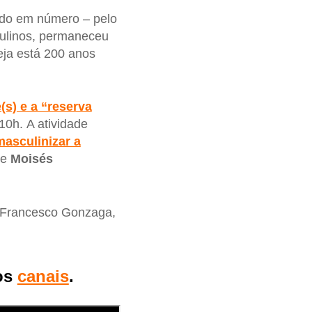
ndo em número – pelo
culinos, permaneceu
reja está 200 anos
(s) e a “reserva
10h. A atividade
masculinizar a
de
Moisés
or Francesco Gonzaga,
os
canais
.