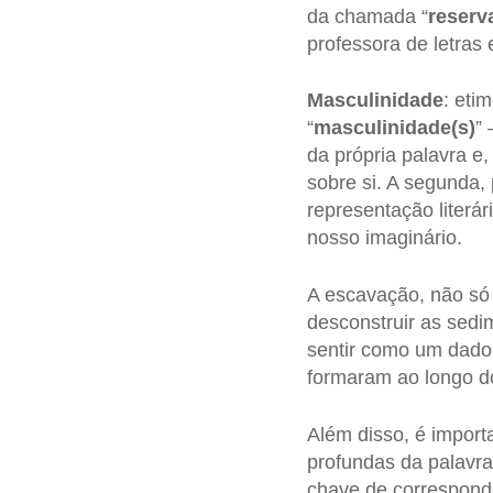
da chamada “
reserv
professora de letras
Masculinidade
: eti
“
masculinidade(s)
” 
da própria palavra e,
sobre si. A segunda,
representação literá
nosso imaginário.
A escavação, não só 
desconstruir as sedi
sentir como um dado 
formaram ao longo d
Além disso, é importa
profundas da palavr
chave de correspond