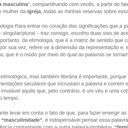
a
masculina
”, compartilhando com vocês, a partir do fat
 e mulher da
Igreja
, todas as minhas reservas sobre essa
mologia Para entrar no coração das significações que a p
– singular/plural – traz consigo, escolho duas vias de ac
 portanto, da etimologia, que é a matriz de sentido que 
 por sua vez, refere-se à dimensão da representação e, e
ria, que é o modo por meio do qual as palavras se tornam
etimológica, mas também literária é importante, porque 
mentações seculares que incrustam a palavra e correm o 
imutável aquilo que, pelo contrário, é um véu e uma co
o tempo.
nte levar em conta o fato de que, para fazer emergir as 
a
“masculinidade”
, é indispensável pensar essa palav
ência contrastante com a outra palavra-problema,
“femi