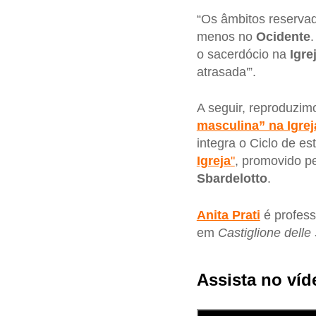
“Os âmbitos reserva
menos no
Ocidente
o sacerdócio na
Igre
atrasada'”.
A seguir, reproduzim
masculina” na Igrej
integra o Ciclo de e
Igreja
"
, promovido
p
Sbardelotto
.
Anita Prati
é profes
em
Castiglione delle 
Assista no víd