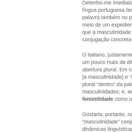
Detenho-me imediata
língua portuguesa tem
palavra também no pl
meio de um expedient
que a masculinidade 
conjugação concreta 
O italiano, justament
um pouco mais de dif
abertura plural. Em n
[a masculinidade] e “
plural “dentro” da pa
masculinidades; e, 
feminilidade
como um
Gostaria, portanto, n
“masculinidade” conj
dinâmicas linguística