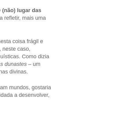
 (não) lugar das
a refletir, mais uma
sta coisa frágil e
, neste caso,
uísticas. Como dizia
s dunastes
– um
has divinas.
iam mundos, gostaria
idada a desenvolver,