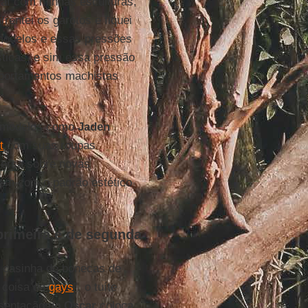
saí com minhas esculturas,
entei os garotos e fiquei
modelos e essas pressões
ticas, e sim essa pressão
mportamentos machistas
s modelos como
Jaden
t
com suas roupas
versa sobre novas
ém com o padrão estético
 primeira e de segunda
a casinha de bonecas de
é coisa de
gays
”, o tuíte
sentação do
Oscar
coloca