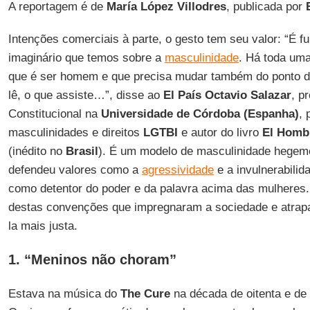
A reportagem é de
María López Villodres
, publicada por
Intenções comerciais à parte, o gesto tem seu valor: “É 
imaginário que temos sobre a
masculinidade
. Há toda uma
que é ser homem e que precisa mudar também do ponto de 
lê, o que assiste…”, disse ao
El País
Octavio Salazar
, p
Constitucional na
Universidade de Córdoba (Espanha)
, 
masculinidades e direitos
LGTBI
e autor do livro
El Homb
(inédito no
Brasil
). É um modelo de masculinidade hegemô
defendeu valores como a
agressividade
e a invulnerabilid
como detentor do poder e da palavra acima das mulheres
destas convenções que impregnaram a sociedade e atrapa
la mais justa.
1. “Meninos não choram”
Estava na música do
The Cure
na década de oitenta e de