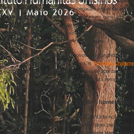
habitantes da vila, somente três meninos foram. Quando 
eles estavam me esperando, as pegaram e quebraram. Enfr
sozinho na vila”. E os dois dizem que veem como esses 
continuam existindo, “mas não com as mesmas caracterís
por não destoar do grupo e isso dá margem para que co
continuem sendo reproduzidos”, diz
Octavio
.
Entre as novas gerações de famosos vão surgindo novo
Smith
, que frequentemente usa saia, e
Timothée Chalame
estampadíssimas e coloridas, que além de abordar a con
masculinidades, servem como exemplo para romper tamb
do jovem jogador de futebol.
4. ‘Bicha’, ‘mariquinha’, ‘fresco’: homens de
“Caras, se meu filho chega em casa e tenta brincar com 
minha filha, quebro ela na cabeça dele e digo ‘para, isso 
homofóbico do ano 2000 que custou a
Kevin Harst
a apre