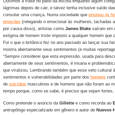
Ouvimos a frase no pátio da escola enquanto algum cole
lágrimas depois de cair, e talvez tenha inclusive saído d
consolar uma criança. Numa sociedade que
ensinou os h
emoções
(relegando o emocional às mulheres, tachadas 
por causa disso), artistas como
James Blake
saíram em d
estigma de homem triste imposto a qualquer homem que
Foi o que o britânico fez no ano passado ao lançar sua fa
mostra abertamente seus sentimentos (e muitas reportag
“Sempre considerei que esta expressão, usada para desc
abertamente de seus sentimentos, é insana e problemática
que viralizou. Lembrando também que esse veto cultural
sentimentos e vulnerabilidades por parte dos
homens
contr
de
suicídios
masculinos e de homens que não foram ao m
tempo porque, como se sabe, é preciso que sejam fortes
Como pretende o anúncio da
Gillette
e como recorda ao
E
antropólogo especializado em gênero e autor de
Nuevos 