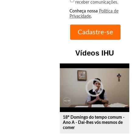
receber comunicações.
Conheça nossa
Política de
Privacidade
.
Vídeos IHU
play_circle_outline
18º Domingo do tempo comum -
Ano A - Dai-lhes vós mesmos de
comer