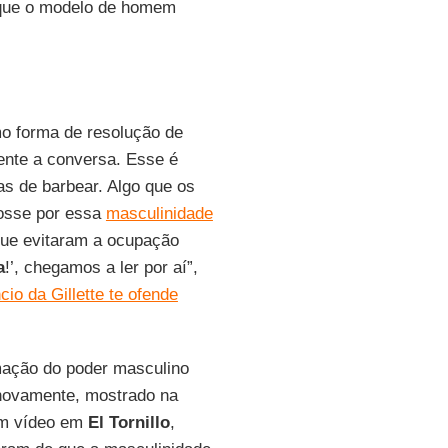
 que o modelo de homem
 forma de resolução de
ente a conversa. Esse é
as de barbear. Algo que os
fosse por essa
masculinidade
que evitaram a ocupação
a
!’, chegamos a ler por aí”,
cio da Gillette te ofende
timação do poder masculino
novamente, mostrado na
um vídeo em
El Tornillo
,