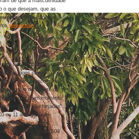
ram de que a masculinidade
do o que desejam, que as
eu prazer, mas não, nós
ente
sem nosso
ncia se transformou em um
pava dos jogos para não me
io, ao sair da escola, na
essão como dissidente do
cência
, que é um momento
s identidades são forjadas”.
 10 ou 11 anos quando
 de final de ano. Meus
se, mas o fiz. Dos 1.500