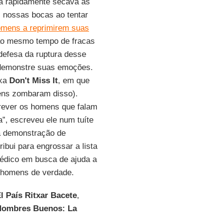
ga rapidamente secava as
as nossas bocas ao tentar
omens a reprimirem suas
ao mesmo tempo de fracas
efesa da ruptura desse
 demonstre suas emoções.
ixa
Don't Miss It
, em que
ens zombaram disso).
rever os homens que falam
”, escreveu ele num tuíte
 à demonstração de
ibui para engrossar a lista
édico em busca de ajuda a
, homens de verdade.
l País
Ritxar Bacete
,
Hombres Buenos: La