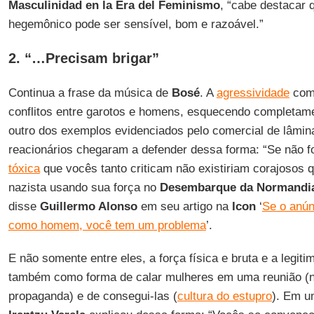
Masculinidad en la Era del Feminismo
, “cabe destacar
hegemônico pode ser sensível, bom e razoável.”
2. “…Precisam brigar”
Continua a frase da música de
Bosé
. A
agressividade
como
conflitos entre garotos e homens, esquecendo completam
outro dos exemplos evidenciados pelo comercial de lâmin
reacionários chegaram a defender dessa forma: “Se não 
tóxica
que vocês tanto criticam não existiriam corajosos 
nazista usando sua força no
Desembarque da Normandi
disse
Guillermo Alonso
em seu artigo na
Icon
‘
Se o anún
como homem, você tem um problema
’.
E não somente entre eles, a força física e bruta e a legi
também como forma de calar mulheres em uma reunião (
propaganda) e de consegui-las (
cultura do estupro
). Em 