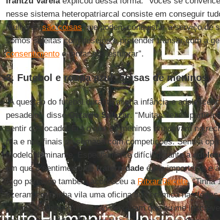
Irantzu Varela
explicou dessa forma: “Vocês se convence
nesse sistema heteropatriarcal consiste em conseguir tu
mulheres
são coisas
que podem conquistar a serviço de s
somos sujeitas com desejos e pretender transar com a g
consentimento
é tentar nos estuprar”.
3. Futebol e roupa azul: coisas de meninos
“A questão do futebol durante minha infância e adolescê
pesadelo”, disse
Octavio Salazar
. “Muitas vezes partici
sentir deslocado. Era o que os meninos brincavam no recre
rua e nos finais de semana com competições. Senti a opr
modelo dominante. Especialmente difícil durante a
adoles
em que o sentimento de
fraternidade
é tão importante e a
Algo parecido também aconteceu a
Ritxar Bacete
. “Tinha
fizeram em minha vila uma oficina de cerâmica nas férias
amigos da minha turma não deixavam que eu me inscreves