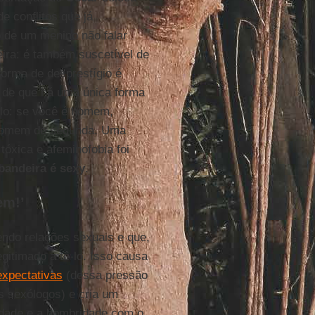
e conflitos que já
 de um menino não falar
ceira: é também suscetível de
forma de desprestígio é
de que há uma única forma
lo: se você é homem,
homem de segunda. Uma
tóxica e afeminofobia foi
bandeira é sexy
.
em!’
ndo relações sexuais e que,
gitimado a tê-lo. Isso causa
xpectativas
(dessa pressão
 sexólogos) e cria um
lidade e a hombridade com o