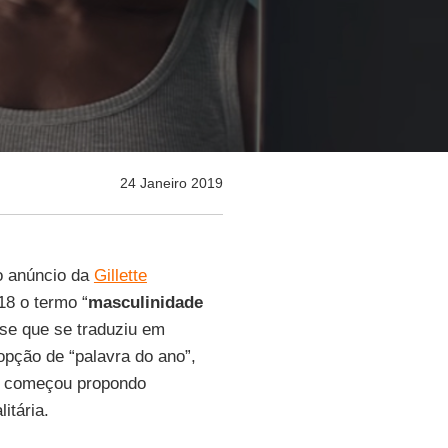
24 Janeiro 2019
 o anúncio da
Gillette
18 o termo “
masculinidade
sse que se traduziu em
opção de “palavra do ano”,
19 começou propondo
itária.