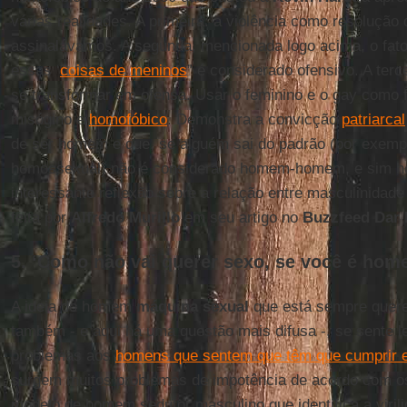
várias realidades. A primeira: a violência como resolução d
assinalávamos. A segunda, mencionada logo acima, o fato
essas ‘
coisas de meninos
” é considerado ofensivo. A ter
se transformar em ofensa. Usar o feminino e o gay como 
misógino e
homofóbico
. Demonstra a convicção
patriarcal
de ser homem e que, se alguém sai do padrão (por exemp
homossexual) não é considerado homem-homem, e sim 
interessante reflexão sobre a relação entre masculinidade 
feita por
Alfredo Murillo
em seu artigo no
Buzzfeed
Dar 
5. ‘Como não vai querer sexo, se você é hom
A ideia do homem
máquina sexual
que está sempre quere
também - e aqui há uma questão mais difusa -, se sente le
problemas aos
homens que sentem que têm que cumprir e
surgem muitos problemas de impotência de acordo com os
modelo de homem sedutor masculino que identifica a viri