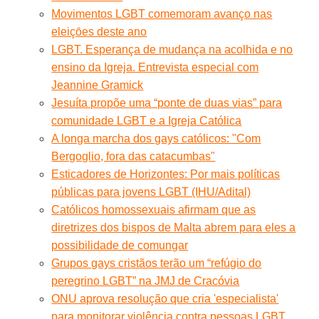
Movimentos LGBT comemoram avanço nas
eleiçōes deste ano
LGBT. Esperança de mudança na acolhida e no
ensino da Igreja. Entrevista especial com
Jeannine Gramick
Jesuíta propõe uma “ponte de duas vias” para
comunidade LGBT e a Igreja Católica
A longa marcha dos gays católicos: "Com
Bergoglio, fora das catacumbas"
Esticadores de Horizontes: Por mais políticas
públicas para jovens LGBT (IHU/Adital)
Católicos homossexuais afirmam que as
diretrizes dos bispos de Malta abrem para eles a
possibilidade de comungar
Grupos gays cristãos terão um “refúgio do
peregrino LGBT” na JMJ de Cracóvia
ONU aprova resolução que cria 'especialista'
para monitorar violência contra pessoas LGBT