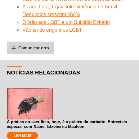
A cada hora, 1 gay sofre violência no Brasil.
Denúncias crescem 460%
O ódio aos LGBT e um Suicídio Evitado
Vão ter de engolir os LGBT
⚠️
Comunicar erro
NOTÍCIAS RELACIONADAS
A prática do sacrifício, hoje, é a prática da barbárie. Entrevista
especial com Xabier Etxeberria Mauleon
LER MAIS