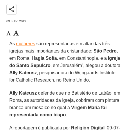
share
09 Julho 2019
As
mulheres
são representadas em altar das três
igrejas mais importantes da cristandade:
São Pedro
,
em Roma,
Hagia Sofía
, em Constantinopla, e a
Igreja
do Santo Sepulcro
, em Jerusalém”, alegou a doutora
Ally Kateusz
, pesquisadora do Wijngaards Institute
for Catholic Research, no Reino Unido.
Ally Kateusz
defende que no Batistério de Latrão, em
Roma, as autoridades da Igreja, cobriram com pintura
branca um mosaico no qual a
Virgem Maria foi
representada como bispo
.
A reportagem é publicada por
Religión Digital
, 09-07-