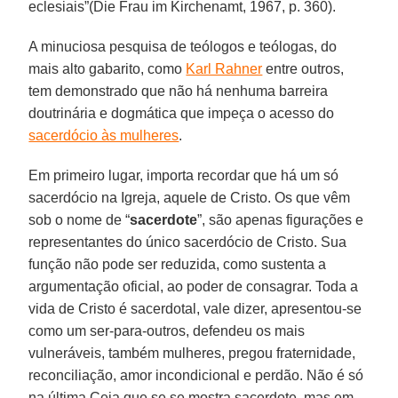
eclesiais”(Die Frau im Kirchenamt, 1967, p. 360).
A minuciosa pesquisa de teólogos e teólogas, do
mais alto gabarito, como
Karl Rahner
entre outros,
tem demonstrado que não há nenhuma barreira
doutrinária e dogmática que impeça o acesso do
sacerdócio às mulheres
.
Em primeiro lugar, importa recordar que há um só
sacerdócio na Igreja, aquele de Cristo. Os que vêm
sob o nome de “
sacerdote
”, são apenas figurações e
representantes do único sacerdócio de Cristo. Sua
função não pode ser reduzida, como sustenta a
argumentação oficial, ao poder de consagrar. Toda a
vida de Cristo é sacerdotal, vale dizer, apresentou-se
como um ser-para-outros, defendeu os mais
vulneráveis, também mulheres, pregou fraternidade,
reconciliação, amor incondicional e perdão. Não é só
na última Ceia que se se mostra sacerdote, mas em