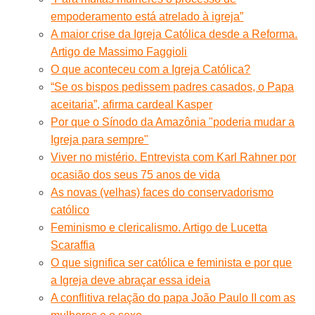
empoderamento está atrelado à igreja”
A maior crise da Igreja Católica desde a Reforma.
Artigo de Massimo Faggioli
O que aconteceu com a Igreja Católica?
“Se os bispos pedissem padres casados, o Papa
aceitaria”, afirma cardeal Kasper
Por que o Sínodo da Amazônia "poderia mudar a
Igreja para sempre"
Viver no mistério. Entrevista com Karl Rahner por
ocasião dos seus 75 anos de vida
As novas (velhas) faces do conservadorismo
católico
Feminismo e clericalismo. Artigo de Lucetta
Scaraffia
O que significa ser católica e feminista e por que
a Igreja deve abraçar essa ideia
A conflitiva relação do papa João Paulo II com as