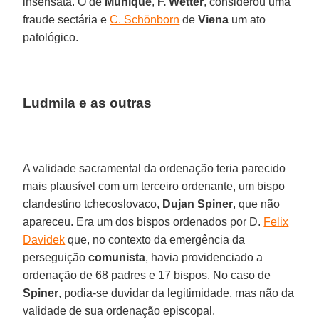
insensata. O de
Munique
,
F. Wetter
, considerou uma
fraude sectária e
C. Schönborn
de
Viena
um ato
patológico.
Ludmila e as outras
A validade sacramental da ordenação teria parecido
mais plausível com um terceiro ordenante, um bispo
clandestino tchecoslovaco,
Dujan Spiner
, que não
apareceu. Era um dos bispos ordenados por D.
Felix
Davidek
que, no contexto da emergência da
perseguição
comunista
, havia providenciado a
ordenação de 68 padres e 17 bispos. No caso de
Spiner
, podia-se duvidar da legitimidade, mas não da
validade de sua ordenação episcopal.