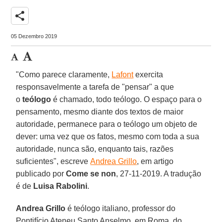
share
05 Dezembro 2019
"Como parece claramente,
Lafont
exercita
responsavelmente a tarefa de "pensar" a que
o
teólogo
é chamado, todo teólogo. O espaço para o
pensamento, mesmo diante dos textos de maior
autoridade, permanece para o teólogo um objeto de
dever: uma vez que os fatos, mesmo com toda a sua
autoridade, nunca são, enquanto tais, razões
suficientes", escreve
Andrea Grillo
, em artigo
publicado por
Come se non
, 27-11-2019. A tradução
é de
Luisa Rabolini
.
Andrea Grillo
é teólogo italiano, professor do
Pontifício Ateneu Santo Anselmo, em Roma, do