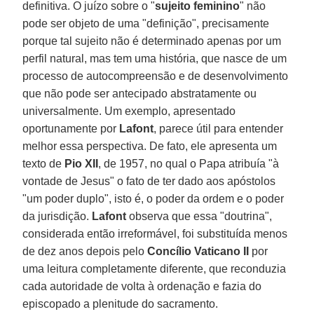
definitiva. O juízo sobre o "
sujeito feminino
" não
pode ser objeto de uma "definição", precisamente
porque tal sujeito não é determinado apenas por um
perfil natural, mas tem uma história, que nasce de um
processo de autocompreensão e de desenvolvimento
que não pode ser antecipado abstratamente ou
universalmente. Um exemplo, apresentado
oportunamente por
Lafont
, parece útil para entender
melhor essa perspectiva. De fato, ele apresenta um
texto de
Pio XII
, de 1957, no qual o Papa atribuía "à
vontade de Jesus" o fato de ter dado aos apóstolos
"um poder duplo", isto é, o poder da ordem e o poder
da jurisdição.
Lafont
observa que essa "doutrina",
considerada então irreformável, foi substituída menos
de dez anos depois pelo
Concílio Vaticano II
por
uma leitura completamente diferente, que reconduzia
cada autoridade de volta à ordenação e fazia do
episcopado a plenitude do sacramento.