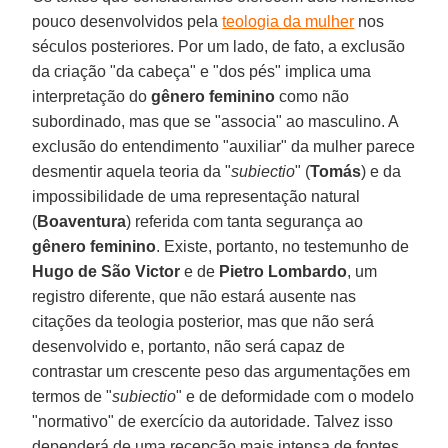
pouco desenvolvidos pela
teologia da mulher
nos
séculos posteriores. Por um lado, de fato, a exclusão
da criação "da cabeça" e "dos pés" implica uma
interpretação do
gênero feminino
como não
subordinado, mas que se "associa" ao masculino. A
exclusão do entendimento "auxiliar" da mulher parece
desmentir aquela teoria da "
subiectio
" (
Tomás
) e da
impossibilidade de uma representação natural
(
Boaventura
) referida com tanta segurança ao
gênero feminino
. Existe, portanto, no testemunho de
Hugo de São Victor
e de
Pietro Lombardo
, um
registro diferente, que não estará ausente nas
citações da teologia posterior, mas que não será
desenvolvido e, portanto, não será capaz de
contrastar um crescente peso das argumentações em
termos de "
subiectio
" e de deformidade com o modelo
"normativo" de exercício da autoridade. Talvez isso
dependerá de uma recepção mais intensa de fontes