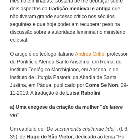
mesmo eliminadas. Gostaria de me debruçar sobre
dois aspectos da
tradição medieval e antiga
que
não tiveram grande sucesso crítico nos séculos
seguintes e que hoje poderiam recuperar peso na
discussão sobre a autoridade feminina no ministério
eclesial.
O artigo é do teólogo italiano
Andrea Grillo
, professor
do Pontifício Ateneu Santo Anselmo, em Roma, do
Instituto Teológico Marchigiano, em Ancona, e do
Instituto de Liturgia Pastoral da Abadia de Santa
Justina, em Pádua, publicado por
Come Se Non
, 09-
11-2019. A tradução é de
Luisa Rabolini
.
a) Uma exegese da criação da mulher "
de latere
viri
"
Um capítulo de "
De sacramentis cristianae fidei
", (I, 6,
35), de
Hugo de São Victor
, dedicado ao tema "Por