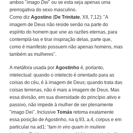
ambos "
imago Dei
" ou se esta seja apenas uma
prerrogativa do sexo masculino.
Como diz
Agostino
(
De Trinitate
, XII, 7,12): "A
imagem de Deus não reside senão na parte do
espírito do homem que une as razões eternas, para
contemplá-las e tirar inspiração delas, parte que,
como é manifesto possuem não apenas homens, mas
também as mulheres".
A metáfora usada por
Agostinho
é, portanto,
intelectual: quando o intelecto é orientado para as
coisas do céu, é à imagem de Deus; quando trata das
coisas terrenas, não é mais a imagem de Deus. Mas
essa divisão, em sua diversidade do princípio ativo e
passivo, não impede à mulher de ser plenamente
"imago Dei". Inclusive
Tomás
retoma exatamente
essa posição de Agostinho, na q.93, a.4, corpus e em
particular na ad1: “
tam in viro quam in muliere