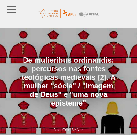
De mulieribus ordinandis:
percursos nas fontes
teológicas medievais (2). A
mulher "sócia" / "imagem
de Deus" e "uma nova
episteme"
Foto: Com Se Non