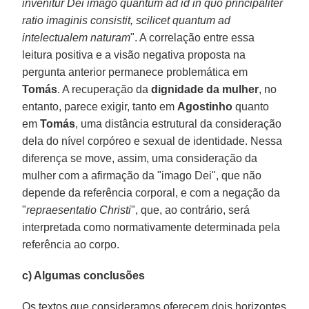
invenitur Dei imago quantum ad id in quo principaliter
ratio imaginis consistit, scilicet quantum ad
intelectualem naturam
". A correlação entre essa
leitura positiva e a visão negativa proposta na
pergunta anterior permanece problemática em
Tomás
. A recuperação da
dignidade da mulher
, no
entanto, parece exigir, tanto em
Agostinho
quanto
em
Tomás
, uma distância estrutural da consideração
dela do nível corpóreo e sexual de identidade. Nessa
diferença se move, assim, uma consideração da
mulher com a afirmação da "imago Dei", que não
depende da referência corporal, e com a negação da
"
repraesentatio Christi
", que, ao contrário, será
interpretada como normativamente determinada pela
referência ao corpo.
c) Algumas conclusões
Os textos que consideramos oferecem dois horizontes