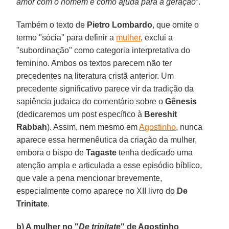
amor com o homem e como ajuda para a geração
”.
Também o texto de
Pietro Lombardo
, que omite o
termo "sócia" para definir a
mulher
, exclui a
"subordinação" como categoria interpretativa do
feminino. Ambos os textos parecem não ter
precedentes na literatura cristã anterior. Um
precedente significativo parece vir da tradição da
sapiência judaica do comentário sobre o
Gênesis
(dedicaremos um post específico à
Bereshit
Rabbah
). Assim, nem mesmo em
Agostinho
, nunca
aparece essa hermenêutica da criação da mulher,
embora o bispo de
Tagaste
tenha dedicado uma
atenção ampla e articulada a esse episódio bíblico,
que vale a pena mencionar brevemente,
especialmente como aparece no XII livro do
De
Trinitate
.
b) A mulher no "
De trinitate
" de Agostinho