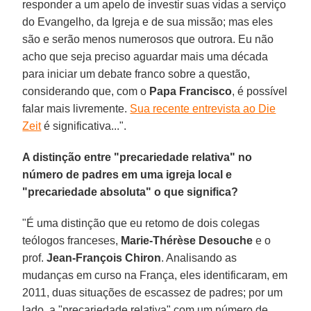
responder a um apelo de investir suas vidas a serviço
do Evangelho, da Igreja e de sua missão; mas eles
são e serão menos numerosos que outrora. Eu não
acho que seja preciso aguardar mais uma década
para iniciar um debate franco sobre a questão,
considerando que, com o
Papa Francisco
, é possível
falar mais livremente.
Sua recente entrevista ao Die
Zeit
é significativa...".
A distinção entre "precariedade relativa" no
número de padres em uma igreja local e
"precariedade absoluta" o que significa?
"É uma distinção que eu retomo de dois colegas
teólogos franceses,
Marie-Thérèse Desouche
e o
prof.
Jean-François Chiron
. Analisando as
mudanças em curso na França, eles identificaram, em
2011, duas situações de escassez de padres; por um
lado, a "precariedade relativa" com um número de