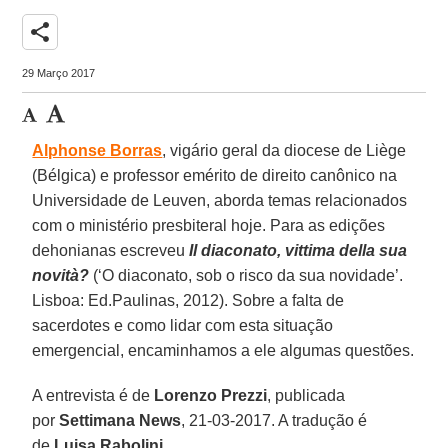
share
29 Março 2017
Alphonse Borras
, vigário geral da diocese de Liège
(Bélgica) e professor emérito de direito canônico na
Universidade de Leuven, aborda temas relacionados
com o ministério presbiteral hoje. Para as edições
dehonianas escreveu
Il diaconato, vittima della sua
novità?
(‘O diaconato, sob o risco da sua novidade’.
Lisboa: Ed.Paulinas, 2012). Sobre a falta de
sacerdotes e como lidar com esta situação
emergencial, encaminhamos a ele algumas questões.
A entrevista é de
Lorenzo Prezzi
, publicada
por
Settimana News
, 21-03-2017. A tradução é
de
Luisa Rabolini
.