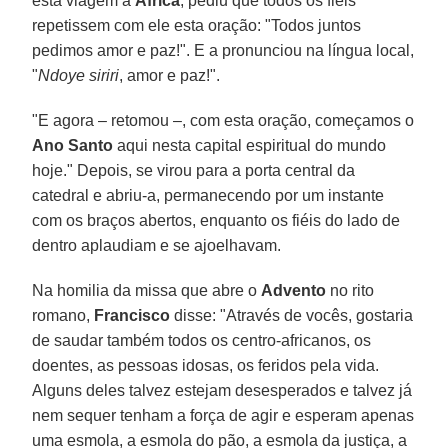
esta viagem à
África
, pediu que todos os fiéis
repetissem com ele esta oração: "Todos juntos
pedimos amor e paz!". E a pronunciou na língua local,
"
Ndoye siriri
, amor e paz!".
"E agora – retomou –, com esta oração, começamos o
Ano Santo
aqui nesta capital espiritual do mundo
hoje." Depois, se virou para a porta central da
catedral e abriu-a, permanecendo por um instante
com os braços abertos, enquanto os fiéis do lado de
dentro aplaudiam e se ajoelhavam.
Na homilia da missa que abre o
Advento
no rito
romano,
Francisco
disse: "Através de vocês, gostaria
de saudar também todos os centro-africanos, os
doentes, as pessoas idosas, os feridos pela vida.
Alguns deles talvez estejam desesperados e talvez já
nem sequer tenham a força de agir e esperam apenas
uma esmola, a esmola do pão, a esmola da justiça, a