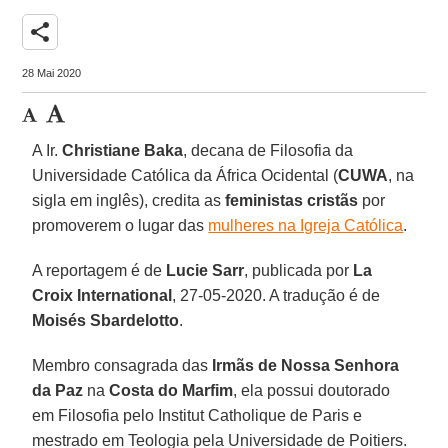
share
28 Mai 2020
A Ir.
Christiane Baka
, decana de Filosofia da
Universidade Católica da África Ocidental (
CUWA
, na
sigla em inglês), credita as
feministas cristãs
por
promoverem o lugar das
mulheres na Igreja Católica
.
A reportagem é de
Lucie Sarr
, publicada por
La
Croix International
, 27-05-2020. A tradução é de
Moisés Sbardelotto
.
Membro consagrada das
Irmãs de Nossa Senhora
da Paz
na
Costa do Marfim
, ela possui doutorado
em Filosofia pelo Institut Catholique de Paris e
mestrado em Teologia pela Universidade de Poitiers.