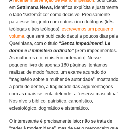
A
recente intervenção de Mario Imperatori
, publicada
em
Settimana News
, identifica explícita e justamente
o lado “sistemático” como decisivo. Precisamente
para esse fim, junto com outros cinco teólogos (três
teólogas e três teólogos),
escrevemos um pequeno
volume
, que será publicado daqui a poucos dias pela
Queriniana, com o título
“Senza impedimenti. Le
donne e il ministero ordinato”
[Sem impedimentos.
As mulheres e o ministério ordenado]. Nesse
pequeno livro de apenas 180 páginas, tentamos
realizar, de modo franco, um exame acurado do
“magistério sobre a mulher de autoridade”, mostrando,
a partir de dentro, a fragilidade das argumentações
com as quais se tenta defender a “reserva masculina”.
Nos níveis bíblico, patrístico, canonístico,
eclesiológico, dogmático e sistemático.
O interessante é precisamente isto: não se trata de
“ceder à modernidade”, mas de ver o preconceito que