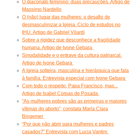
O diaconato feminino: duas precauções. Artigo de
Massimo Nardello
O (não) lugar das mulheres: o desafio de
desmasculinizar a Igreja. Ciclo de estudos no
IHU. Artigo de Gabriel Vilardi
Sobre a rigidez que desconhece a fragilidade
humana. Artigo de Ivone Gebara
Sinodalidade e o entrave da cultura patriarcal.
Artigo de Ivone Gebara
A Igreja solteira, masculina e hierárquica que fala
à família. Entrevista especial com Ivone Gebara
Com todo o respeito, Papa Francisco, mas...
Artigo de Isabel Corpas de Posada
“As mulheres pobres são as primeiras e maiores
vítimas do aborto”, constata María Clara
Bingemer
“Por que não abrir para mulheres e padres
casados?” Entrevista com Lucia Vantini