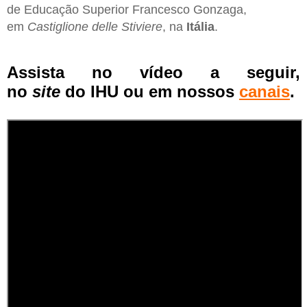
de Educação Superior Francesco Gonzaga,
em
Castiglione delle Stiviere
, na
Itália
.
Assista no vídeo a seguir,
no
site
do
IHU
ou em nossos
canais
.