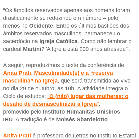
“Os âmbitos reservados apenas aos homens foram
drasticamente se reduzindo em número – pelo
menos no
Ocidente
. Entre os últimos bastiões dos
âmbitos reservados masculinos, permaneceu o
sacerdócio na
Igreja Católica
. Como não lembrar o
cardeal
Martini
? 'A Igreja está 200 anos atrasada'”.
A seguir, reproduzimos o texto da conferência de
Anita Prati
,
Masculinidade(s) e a “reserva
masculina” na Igreja
, que será transmitida ao vivo
no dia 29 de outubro, às 10h. A atividade integra o
Ciclo de estudos:
"
O (não) lugar das mulheres: o
desafio de desmasculinizar a Igreja
"
,
promovido
pelo
Instituto Humanitas Unisinos –
IHU
. A tradução é de
Moisés Sbardelotto
.
Anita Prati
é professora de Letras no Instituto Estatal