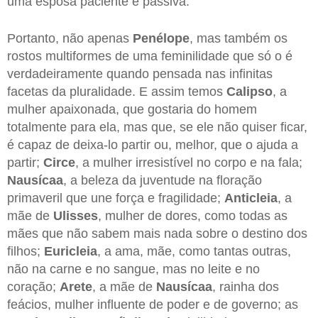
uma esposa paciente e passiva.
Portanto, não apenas
Penélope
, mas também os
rostos multiformes de uma feminilidade que só o é
verdadeiramente quando pensada nas infinitas
facetas da pluralidade. E assim temos
Calipso
, a
mulher apaixonada, que gostaria do homem
totalmente para ela, mas que, se ele não quiser ficar,
é capaz de deixa-lo partir ou, melhor, que o ajuda a
partir;
Circe
, a mulher irresistível no corpo e na fala;
Nausícaa
, a beleza da juventude na floração
primaveril que une força e fragilidade;
Anticleia
, a
mãe de
Ulisses
, mulher de dores, como todas as
mães que não sabem mais nada sobre o destino dos
filhos;
Euricleia
, a ama, mãe, como tantas outras,
não na carne e no sangue, mas no leite e no
coração;
Arete
, a mãe de
Nausícaa
, rainha dos
feácios, mulher influente de poder e de governo; as