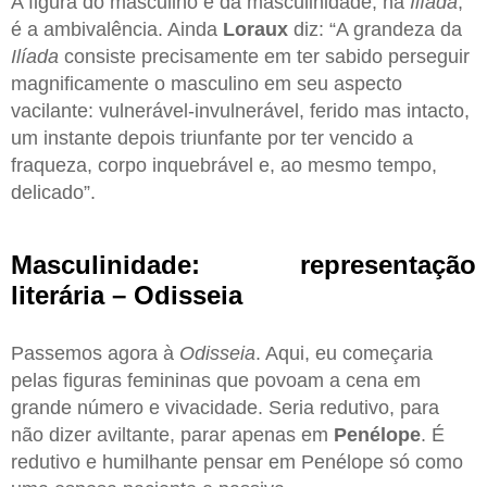
A figura do masculino e da masculinidade, na
Ilía
d
a
,
é a ambivalência. Ainda
Loraux
diz: “A grandeza da
Ilíada
consiste precisamente em ter sabido perseguir
magnificamente o masculino em seu aspecto
vacilante: vulnerável-invulnerável, ferido mas intacto,
um instante depois triunfante por ter vencido a
fraqueza, corpo inquebrável e, ao mesmo tempo,
delicado”.
Masculinidade: representação
literária – Odisseia
Passemos agora à
Odisseia
. Aqui, eu começaria
pelas figuras femininas que povoam a cena em
grande número e vivacidade. Seria redutivo, para
não dizer aviltante, parar apenas em
Penélope
. É
redutivo e humilhante pensar em Penélope só como