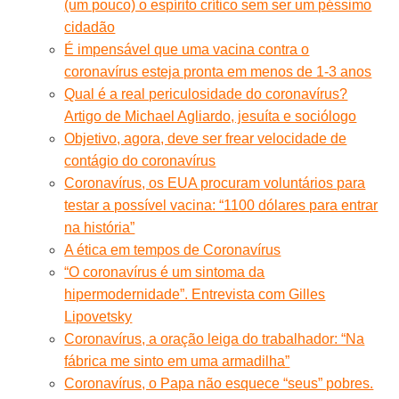
(um pouco) o espírito crítico sem ser um péssimo
cidadão
É impensável que uma vacina contra o
coronavírus esteja pronta em menos de 1-3 anos
Qual é a real periculosidade do coronavírus?
Artigo de Michael Agliardo, jesuíta e sociólogo
Objetivo, agora, deve ser frear velocidade de
contágio do coronavírus
Coronavírus, os EUA procuram voluntários para
testar a possível vacina: “1100 dólares para entrar
na história”
A ética em tempos de Coronavírus
“O coronavírus é um sintoma da
hipermodernidade”. Entrevista com Gilles
Lipovetsky
Coronavírus, a oração leiga do trabalhador: “Na
fábrica me sinto em uma armadilha”
Coronavírus, o Papa não esquece “seus” pobres.