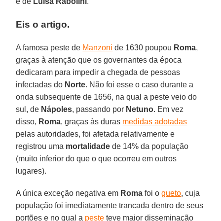
é de
Luisa Rabolini
.
Eis o artigo.
A famosa peste de
Manzoni
de 1630 poupou
Roma
,
graças à atenção que os governantes da época
dedicaram para impedir a chegada de pessoas
infectadas do
Norte
. Não foi esse o caso durante a
onda subsequente de 1656, na qual a peste veio do
sul, de
Nápoles
, passando por
Netuno
. Em vez
disso,
Roma
, graças às duras
medidas adotadas
pelas autoridades, foi afetada relativamente e
registrou uma
mortalidade
de 14% da população
(muito inferior do que o que ocorreu em outros
lugares).
A única exceção negativa em
Roma
foi o
gueto
, cuja
população foi imediatamente trancada dentro de seus
portões e no qual a
peste
teve maior disseminação