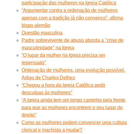
participação das mulheres na Igreja Católica
“Argumentar contra a ordenação de mulheres
apenas com a tradição já não convence”, afirma
bispo alemão
Questão masculina
Padre sobrevivente de abuso aborda a ''crise de
masculinidade'' na Igreja
“O lugar da mulher na Igreja precisa ser
repensado”
Ordenação de mulheres, uma evolução possível.
Artigo de Charles Delhez
“Chegou a hora da Igreja Católica pedir
desculpas às mulheres”
“A Igreja ainda tem um longo caminho pela frente
para que as mulheres encontrem o seu lugar de
direito”
Como as mulheres podem convencer uma cultura
clerical e machista a mudar?