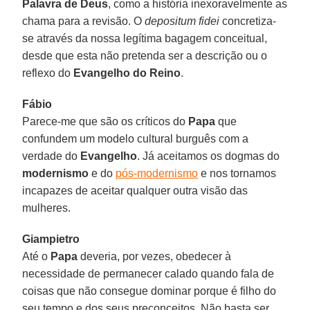
Palavra de Deus
, como a história inexoravelmente as
chama para a revisão. O
depositum fidei
concretiza-
se através da nossa legítima bagagem conceitual,
desde que esta não pretenda ser a descrição ou o
reflexo do
Evangelho do Reino
.
Fábio
Parece-me que são os críticos do
Papa
que
confundem um modelo cultural burguês com a
verdade do
Evangelho
. Já aceitamos os dogmas do
modernismo
e do
pós-modernismo
e nos tornamos
incapazes de aceitar qualquer outra visão das
mulheres.
Giampietro
Até o
Papa
deveria, por vezes, obedecer à
necessidade de permanecer calado quando fala de
coisas que não consegue dominar porque é filho do
seu tempo e dos seus preconceitos. Não basta ser