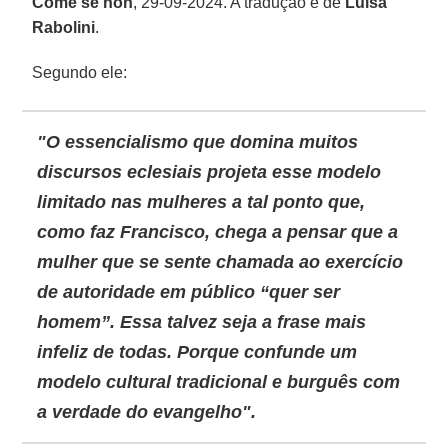
Come se non
, 29-09-2024. A tradução é de
Luisa
Rabolini
.
Segundo ele:
"O
essencialismo
que domina muitos
discursos eclesiais
projeta esse modelo
limitado nas mulheres a tal ponto que,
como faz
Francisco
, chega a pensar que a
mulher que se sente chamada ao exercício
de autoridade em público “quer ser
homem”. Essa talvez seja a frase mais
infeliz de todas. Porque confunde um
modelo cultural tradicional e burguês com
a
verdade do evangelho
".