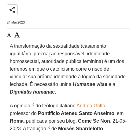
share
24 Mai 2023
A transformação da sexualidade (casamento
igualitário, procriação responsável, identidade
homossexual, autoridade pública feminina) é um dos
terrenos em que o catolicismo corre o risco de
vincular sua própria identidade à lógica da sociedade
fechada. É necessário unir a
Humanae vitae
e a
Dignitatis humanae
.
A opinião é do teólogo italiano
Andrea Grillo
,
professor do
Pontifício Ateneu Santo Anselmo
, em
Roma
, publicada por seu blog,
Come Se Non
, 21-05-
2023. A tradução é de
Moisés Sbardelotto
.