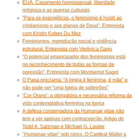
EUA. Casamento homossexual, liberdade
religiosa e as guerras culturais
“Para os evangélicos, o feminismo é hostil ao
cristianismo e aos planos de Deus”. Entrevista
com Kristin Kobes Du Mez
Feminismos, reprodução social e violência
estrutural. Entrevista com Verónica Gago
“O potencial emancipador dos feminismos está
no reconhecimento de todas as formas de
opressão”. Entrevista com Montserrat Sagot
O Papa proclama: “A Igreja é feminina, é mãe” e
não pode ser “uma Igreja de solteirões”
‘Cor Orans’: a obrigatória e necessária reforma da
vida contemplativa feminina na Igreja
A defesa conservadora da Humanae vitae não
tem a ver apenas com contracepção. Artigo de
Todd A. Salzman e Michael G. Lawler
"Humanae vitae" sob cerco. O Cardeal Müller a