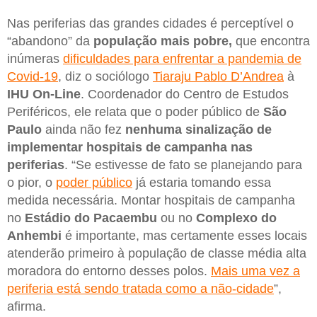
Nas periferias das grandes cidades é perceptível o
“abandono” da
população mais pobre,
que encontra
inúmeras
dificuldades para enfrentar a pandemia de
Covid-19
, diz o sociólogo
Tiaraju Pablo D’Andrea
à
IHU
On-Line
. Coordenador do Centro de Estudos
Periféricos, ele relata que o poder público de
São
Paulo
ainda não fez
nenhuma sinalização de
implementar hospitais de campanha nas
periferias
. “Se estivesse de fato se planejando para
o pior, o
poder público
já estaria tomando essa
medida necessária. Montar hospitais de campanha
no
Estádio do Pacaembu
ou no
Complexo do
Anhembi
é importante, mas certamente esses locais
atenderão primeiro à população de classe média alta
moradora do entorno desses polos.
Mais uma vez a
periferia está sendo tratada como a não-cidade
”,
afirma.